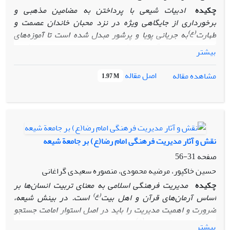
چکیده
ادبیات شیعی با پرداختن به مضامین مذهبی و
برخورداری از جایگاهی ویژه در نزد محبان خاندان عصمت و
(ع)
طهارت
به جریانی پویا و پرشور مبدل شده است تا آموزه‌های
آیینی‌ـ ولایی را با نگاهی اخلاقی‌ـ‌تربیتی و با زبانی هنری و مؤثر به
بیشتر
(ع)
نسل‌های نیازمند به
آبشخور علم و اخلاق معصومین
انتقال
دهند و باورهای اهـالی شیعه را به‌سوی آرمان‌های
اصیـل و متعالی
اصل مقاله
مشاهده مقاله
1.97 M
این راهنمایان به کمال انسانی، بهتر و بیشتر رهنمون سازند. از
این منظر، در غربت قرنی که فریاد رسای فغان از رنجوری، گُنگ­
ترین آواز آدمی است و خوشه­های امید در سکوتی تلخ، دَم از
ناباروری می­زنند و تبخالی از پژمردگی بر لبانشان منقش است،
احمد عزیزی دل به امامی بسته است که بارگاه مقدس او مأمنِ بی­
نقش و آثار مدیریت فرهنگی امام رضا(ع) بر جامعة شیعه
پناهانی است که آهوی دل دردمند خویش را در جلوه‌های بی­خار
صفحه
31-56
ادراکش، رها کرده­اند و از پس ابرهای نیایش، چشم به باران
اجابتی دوخته­اند که خشکسالی لبخند آنان را طراوت بخشد. این
حسین خاکپور، مرضیه محمودی، منصوره سعیدی گراغانی
نوشتار با نگاهی توصیفی‌ـ تحلیلی به مثنوی «مادر آهوانِ» احمد
چکیده
مدیریت فرهنگی اسلامی به معنای تربیت انسان‌ها بر
(ع)
عزیزی، به این پرسش پاسخ داده‌ که سیمای امام رضا
در آیینة
(ع)
اساس آرمان‌های قرآن و اهل بیت
است. در بینش شیعه،
اندیشة این شاعر متعهد چگونه بازتاب یافته است؟ بر اساس
ضرورت و اهمیت مدیریت را باید در اصل استوار امامت جستجو
یافته­های بررسی حاضر، این مثنوی نمادین، آوای سرگشتگی بی­
(ع)
کرد. در عصر امام رضا
ـ به‌ویژه با توجه به جریان ولایتعهدی ـ
بیشتر