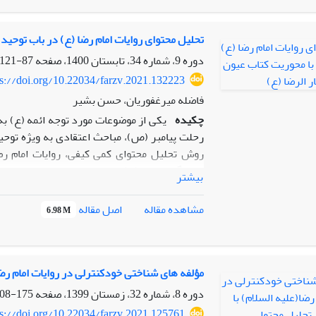
روش‌های اجرایی هر کدام بیان شد. با توجه به ن
رضوی، استفاده از روش‌های اجرایی همانند برگ
گروهی، عبادت و ... در بخش‌های مختلف پیشنهاد
تحلیل محتوای روایات امام رضا (ع) در باب توحید 
دوره 9، شماره 34، تابستان 1400، صفحه
87-121
ps://doi.org/10.22034/farzv.2021.132223
فاضله میرغفوریان، حسن بشیر
چکیده
یکی از موضوعات مورد توجه ائمه (ع) به
رحلت پیامبر (ص)، مباحث اعتقادی به ویژه توح
روش تحلیل محتوای کمی کیفی، روایات امام ر
جهت‌گیری امام (ع) در پاسخ به سوالات توحیدی مب
بیشتر
است. نتایج این پژوهش نشان می‌دهد که امام (ع
اصل مقاله
مشاهده مقاله
6.98 M
اسماء الهی و تفاوت آن با صفات کمالی در انسان
علم، اراده و قدرت دربارۀ خداوند متعال را مورد 
مؤلفه های شناختی خودکنترلی در روایات امام رضا
دوره 8، شماره 32، زمستان 1399، صفحه
175-208
ps://doi.org/10.22034/farzv.2021.125761