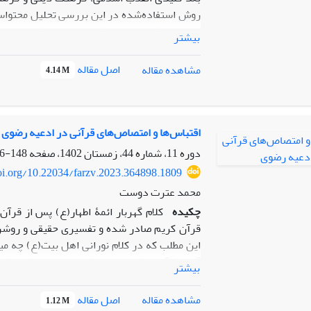
مناسب تشخیص داده شده است. بیشترین سخنرانی
بیشتر
اصل مقاله
مشاهده مقاله
4.14 M
کرامت به‌ترتیب تربیت دینی از منظر اسلام، ک
منافقین در اسلام، گذشت و نوع‌دوستی، جایگا
مهربانی و محبت معرفتی، جایگاه امام‌زادگان، 
اقتباس‌ها و امتصاص‌های قرآنی در ادعیه رضوی
سیاست، تعامل با محرومان، کار و کارآفرینی د
دوره 11، شماره 44، زمستان 1402، صفحه
148-176
مشروطه و شیخ فضل الله است؛ بنابراین این نتیج
doi.org/10.22034/farzv.2023.364898.1809
دیگر برخی سخنرانان نیز تلاش کرده‌اند دامن
محمد عترت دوست
کرده‌اند.
چکیده
کلام گهربار ائمۀ اطهار(ع) پس از قرآن
قرآن کریم صادر شده و تفسیری حقیقی و روشن ا
این مطلب که در کلام نورانی اهل بیت(ع) چه میز
آیات قرآنی برقرار است، یکی از مسائل پژوهشی 
بیشتر
به مطالعۀ مجموعۀ کامل ادعیه امام رضا(ع) پر
موضوعات اصلی این ادعیه و میزان و کیفیت بهر
اصل مقاله
مشاهده مقاله
1.12 M