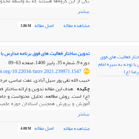
یکی از این گروه‌ها هستند که به واسطة محدود
می‌کنند. این مقاله با هدف شناسایی نیازهای م
بیشتر
این مقاله از رویکرد کیفی کمی بهره گرفته شده 
روش تح
اصل مقاله
مشاهده مقاله
3.86 M
نگاشت‌شناخت فازی، به بررسی روابط این عوام
سهولت دسترسی و مناسب‌سازی و توان‌بخشی سه ب
مولفه‌هایی نیز به منظور تدوین راهکارهای عم
تدوین ساختار فعالیت های فوق برنامه مدارس با ت
دوره 9، شماره 35، پاییز 1400، صفحه
63-89
doi.org/10.22034/farzv.2021.239971.1547
حبیب الله تقی پور سهل آبادی، عفت عباسی، مرج
چکیده
هدف این مقاله تدوین و ارائه ساختار فع
(ع) است. روش مطالعه، تحلیل محتواست و جا
خبرگان مذکور به صورت هدفمند و به شیوه گلوله
بیشتر
مصاحبه در مرحله اول با متخصصان حوزه برای
متخصصان دانشگاهی به منظور تایید کدهای انتخاب
اصل مقاله
مشاهده مقاله
4.08 M
در ساختار فوق برنامه مدارس متناسب با سیرة