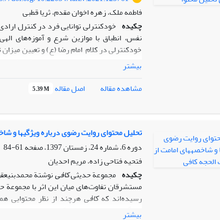
فاطمه ملک، زهره اخوان مقدم، ثریا قطبی
چکیده
خودکنترلی توانایی فرد در کنترل اراد
نفس، انطباق با موازین شرع و آموزه‌های ال
خودکنترلی در کلام امام‌ رضا (ع) و تعیین میزا
واحد تحلیل، مضمون روایت و جامعه پژوهش روایا
بیشتر
رضوی است. مؤلفه شناختیِ «خودکنترلی» شامل آگا
اصل مقاله
مشاهده مقاله
5.39 M
آشنایی با آثار خودکنترلی و شناخت موانع خودکنت
عاطفی و رفتاری به رشد آگاهی­ها و اعتلای مهار
می‌شود.
تحلیل محتوای روایت رضوی درباره ویژگی‎ها و شاخصه‎های امامت از کتاب ‎الحجه کافی
دوره 6، شماره 24، زمستان 1397، صفحه
61-84
فتحیه فتاحی زاده، مریم احدیان
چکیده
مجموعة حدیثی
کافی
مستشرقان تفاوت‌های میان این اثر با مجموعة 
رسیده‌اند که
کافی
هرچند از نظر محتوایی هم
عقل‎گرای بغداد را مخاطب قرار داده، در انتخاب احادیث و چینش آنها به‎نوعی راه اعتدال را پیموده است و بر خلاف کتاب
بیشتر