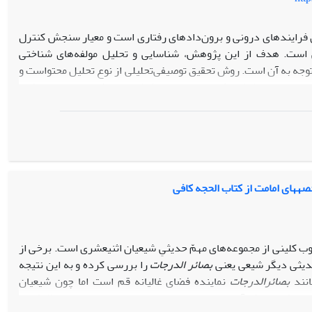
ی فرایندهای درونی و برون‌دادهای رفتاری است و معیار سنجش کنترل
هی است. هدف از این پژوهش، شناسایی و تحلیل مولفه‌های شناختی
ن توجه به آن است. روش تحقیق توصیفی‌تحلیلی از نوع تحلیل محتواست و
ت امام رضا (ع) در کتاب مسندالرضا(ع) است. یافته‌های تحقیق نشان
می دهد که مولفة شناختی خودکنترلی در کلام امام‌رضا(ع) در بر گیرنده ۹۲ مضمون روایت و ۳۰ درصد از مجموع روایات
هی از زمینه­های تحقق خودکنترلی، آشنایی با عوامل ایجاد خودکنترلی،
رلی است. نتیجه آن که بُعد شناختی خود کنترلی علاوه بر تأثیر بر بعد
ت­های عقلانی، تحلیل وتفکر در کنترل نفس و در نهایت سعادت بشر منجر
نوشتة محمدبن‎یعقوب کلینی از مجموعه‌های مهمّ حدیثیِ شیعیان اثنی‎عشری است. برخی از
حدیثی دیگر شیعی یعنی
بصائر الدرجات
را بررسی کرده و به این نتیجه
انند
بصائرالدرجات
نماینده فضای غالیانه قم است اما چون شیعیان