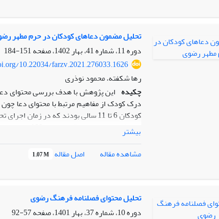
استفاده از روش بینامتنیّت به تحلیل انواع رواب
انواع این روابط، نمونه‌هایی از پیچیده‌ترین نوع
540 آیۀ قرآنی به صورت مستقیم و غیرمستق
تحلیل مضمون دعاهای کودکان در حرم مطهر رض
بینامتنی نفی متوازی یا امتصاص بوده که در واق
دوره 11، شماره 41، بهار 1402، صفحه
151-184
از متن غایب و همچنین افزایش معنای متن غایب
doi.org/10.22034/farzv.2021.276033.1626
امام همام ضمن بیان نکات آموزشی و معرفتی در 
رها شکفته، محمود نوذری
تبیین کاربرد صحیح آنها نیز اشاره کرده‌اند.
چکیده
این پژوهش با هدف بررسی محتوای دعا
درک کودک از مفاهیم مرتبط با محتوای دعا چون ز
کودکان 6 تا 11 سالی بودند که در زم
و با اشباع نظر
بیشتر
نمونه‌گیری به روش در دسترس و اتفاقی بود. م
فراوانی بسیار بالاتری نسبت به خواسته‌های مع
اصل مقاله
مشاهده مقاله
1.07 M
نشان نمی‌دهد و محتوای دعاهای مادی و دنیایی 
همه در دسته کارکردگرا مبادله‌گرا قرار دارند.
تحلیل محتوای فصلنامه فرهنگ رضوی
دوره 10، شماره 37، بهار 1401، صفحه
57-92