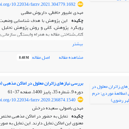
doi.org/10.22034/farzv.2021.304779.1692
مهدی علیپور حافظی، داریوش مطلبی
چکیده
این پژوهش با هدف شناسایی وضعیت 
رویکرد پژوهش، کمّی و روش پژوهش تحلیل محت
کتاب‌شناختی مقاله به همراه وابستگی سازمانی 
مقالات در فایل اکسل به طور کامل وارد شد. سپ
بیشتر
گراف شد و در نتیجه گراف‌ها و نقشه‌های علمی و 
اصل مقاله
مشاهده مقاله
8.48 M
شده در 32 شماره نشریه هستند. همچن
تشکیل می‌دهد. بین دانشگاهیان، اعضای هیئت عل
حاکی از همکاری کمتر از 25
بررسی نیازهای زائران معلول در اماکن مذهبی (
با 103 عنوان مقاله، رتبۀ نخست را کسب کرده‌اند.
دوره 9، شماره 35، پاییز 1400، صفحه
37-61
doi.org/10.22034/farzv.2020.236874.1540
مهدی باصولی، سعیده درخش
چکیده
تمایل به حضور در اماکن مذهبی مختص گ
معنوی این اماکن تمایل دارند. این تمایل به صو