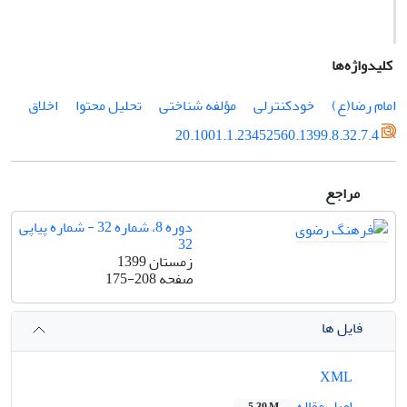
کلیدواژه‌ها
امام رضا(ع)
خودکنترلی
مؤلفه شناختی
تحلیل محتوا
اخلاق
20.1001.1.23452560.1399.8.32.7.4
مراجع
دوره 8، شماره 32 - شماره پیاپی
32
زمستان 1399
صفحه
175-208
فایل ها
XML
اصل مقاله