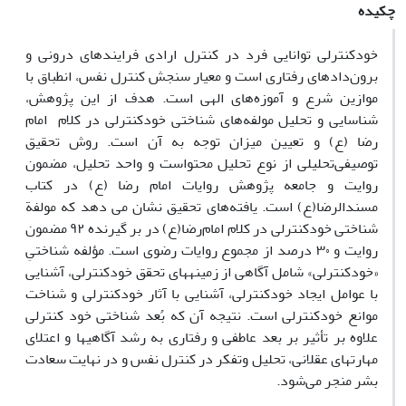
چکیده
خودکنترلی توانایی فرد در کنترل ارادی فرایندهای درونی و
برون‌دادهای رفتاری است و معیار سنجش کنترل نفس، انطباق با
موازین شرع و آموزه‌های الهی است. هدف از این پژوهش،
شناسایی و تحلیل مولفه‌های شناختی خودکنترلی در کلام امام‌
رضا (ع) و تعیین میزان توجه به آن است. روش تحقیق
توصیفی‌تحلیلی از نوع تحلیل محتواست و واحد تحلیل، مضمون
روایت و جامعه پژوهش روایات امام رضا (ع) در کتاب
مسندالرضا(ع) است. یافته‌های تحقیق نشان می دهد که مولفة
شناختی خودکنترلی در کلام امام‌رضا(ع) در بر گیرنده ۹۲ مضمون
روایت و ۳۰ درصد از مجموع روایات رضوی است. مؤلفه شناختیِ
«خودکنترلی» شامل آگاهی از زمینه­های تحقق خودکنترلی، آشنایی
با عوامل ایجاد خودکنترلی، آشنایی با آثار خودکنترلی و شناخت
موانع خودکنترلی است. نتیجه آن که بُعد شناختی خود کنترلی
علاوه بر تأثیر بر بعد عاطفی و رفتاری به رشد آگاهی­ها و اعتلای
مهارت­های عقلانی، تحلیل وتفکر در کنترل نفس و در نهایت سعادت
بشر منجر می‌شود.