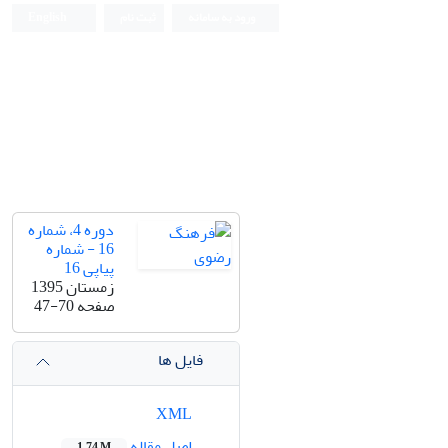
ورود به سامانه
ثبت نام
English
دوره 4، شماره
16 - شماره
پیاپی 16
زمستان 1395
صفحه
47-70
فایل ها
XML
اصل مقاله
1.74 M