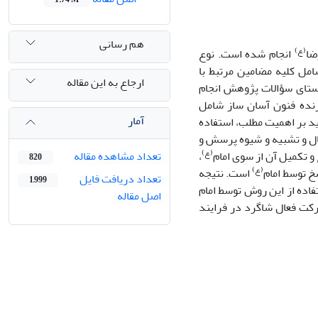
هم رسانی
(ع)
ضا
انجام شده است. نوع
ل کلیه مضامین مرتبط با
ارجاع به این مقاله
تای سؤالات پژوهش انجام
نده فنون آسان ساز شامل
آمار
ید بر اهمیت مطلب، استفاده
ال و تشبیه و شیوه پرسش و
(ع)
و تکمیل آن از سوی امام
،
تعداد مشاهده مقاله
820
(ع)
خ توسط امام
است. نتیجه
تعداد دریافت فایل
1,999
اده از این روش توسط امام
اصل مقاله
کت فعال شاگرد در فرایند