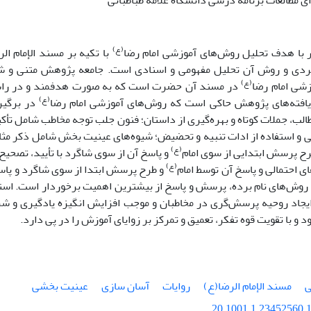
 مطالعات برنامه درسی دانشگاه علامه طباطبائی
(ع)
با هدف تحلیل روش‌های آموزشی امام رضا
با تکیه بر مسند الإمام الر
دی و روش آن تحلیل مفهومی و اسنادی است. جامعه پژوهش متنی و شام
(ع)
شی امام رضا
در مسند آن حضرت است که به صورت هدفمند و در راس
(ع)
یافته‌های پژوهش حاکی است که روش‌های آموزشی امام رضا
در برگیر
لب، جملات کوتاه و بهره‌گیری از داستان؛ فنون جلب توجه مخاطب شامل تأک
بی و استفاده از ادات تنبیه و تحضیض؛ شیوه‌های عینیت بخش شامل ذکر مث
(ع)
ح پرسش ابتدایی از سوی امام
و پاسخ آن از سوی شاگرد با تأیید، تصحیح 
(ع)
 احتمالی و پاسخ آن توسط امام
و طرح پرسش ابتدا از سوی شاگرد و پاس
ن روش‌های نام برده، پرسش و پاسخ از بیشترین اهمیت برخوردار است. استف
جاد روحیه پرسش‌گری در مخاطبان و موجب افزایش انگیزه یادگیری و شر
و با تقویت قوه تفکر، تعمیق و تمرکز بر زوایای آموزش را در پی دارد.
ی
مسند الإمام الرضا(ع)
روایات
آسان سازی
عینیت بخشی
20.1001.1.23452560.1