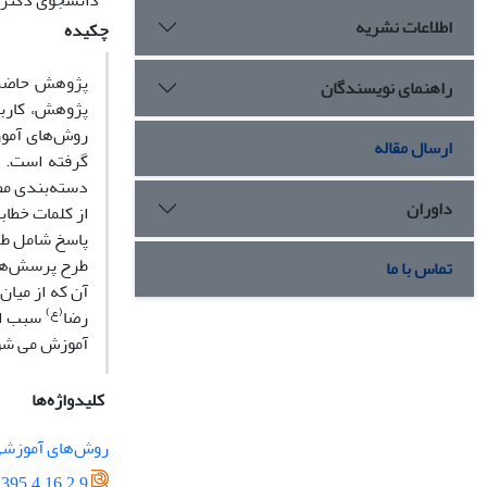
دانشجوی دکترای
اطلاعات نشریه
چکیده
پژوهش حاضر 
راهنمای نویسندگان
پژوهش، کاربر
روش‌های آموز
ارسال مقاله
گرفته است. 
دسته‌بندی مطا
داوران
از کلمات خطا
پاسخ شامل طر
طرح پرسش‌های
تماس با ما
آن که از میا
(ع)
رضا
سبب ای
آموزش می شود 
کلیدواژه‌ها
روش‌های آموزش
395.4.16.2.9