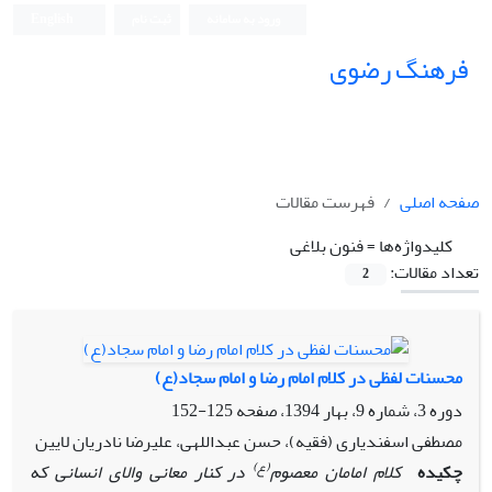
ورود به سامانه
ثبت نام
English
فرهنگ رضوی
صفحه اصلی
فهرست مقالات
کلیدواژه‌ها =
فنون بلاغی
تعداد مقالات:
2
محسنات لفظی در کلام امام رضا و امام سجاد(ع)
دوره 3، شماره 9، بهار 1394، صفحه
125-152
مصطفی اسفندیاری (فقیه)، حسن عبداللهی، علیرضا نادریان لایین
(ع)
چکیده
کلام امامان معصوم
در کنار معانی والای انسانی که