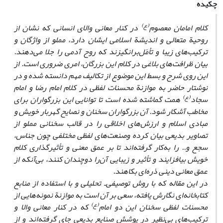
چکیده
(ع)
کلام امامان معصوم
در کنار معانی والای انسانی که نشان از
روحیة متعالی و اندیشة اسلامی ایشان دارد، مملو از واژگان و
ترکیب‌های زیبا و تأمّل‌برانگیزند که روح آدمی را جلا می‌دهند.
بیان ظرافت‌های بلاغی در کلام این بزرگان، امری ضروری است. از
این روی شرح و بسط این موضوع از تکالیف مهم دانسته شده و در
نوشتار حاضر به موازنة محسنات لفظی در کلام امام رضا و امام
(ع)
سجاد
همت گماشته شده است تا توانایی این بزرگواران برای
مخاطب آشکار شود. آن بزرگواران سخنان و نصایح گهربار خویش و
مبادی اسلام و ارزش‌های اخلاقی را در قالب سخنانی مملو از
تصاویر بدیعی بیان کرده وصنعت‌های لفظی مختلفی چون جناس،
سجع و.. را به‌کار گرفته‌اند تا بر عمق معنی و تأثیرگذاری کلام
خویش بیافزایند و تأثیر و زیبایی آن‌را دو‌چندان کنند، بی‌آنکه از
عمق معانی دینی ذره‌ای بکاهند.
در این مقاله که با روش توصیفی‌ـ تحلیلی و با استفاده از منابع
کتابخانه‌ای نگارش یافته، سعی بر آن است به موازنة نمونه‌هایی از
(ع)
محسنات لفظی سخنان این دو امام
که در کنار معانی والا و
ترکیب‌های بی‌نظیر در پوشش صنایع بدیعی جای گرفته‌اند و از