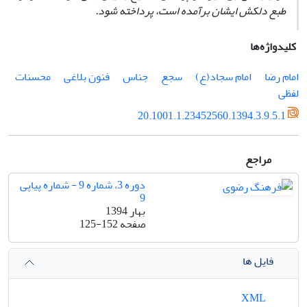
طبع دلکش ایشان برآمده است، پرداخته شود.
کلیدواژه‌ها
امام رضا
امام سجاد(ع)
سجع
جناس
فنون بلاغی
محسنات
لفظی
20.1001.1.23452560.1394.3.9.5.1
مراجع
دوره 3، شماره 9 - شماره پیاپی
9
بهار 1394
صفحه
125-152
فایل ها
XML