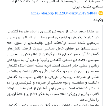
عضو هیئت علمی گروه معارف اسلامی واحد مشهد، دانشگاه آزاد
اسلامی، مشهد ، ایران.
https://doi.org/10.22034/farzv.2019.94044
چکیده
در مقالۀ حاضر برخی از وجوه غیریّت‎سازی و ابعاد منازعۀ گفتمانی
در فرایند پذیرش ولایتعهدی امام رضا (علیه‎السلام) بررسی و
بازنمایی شده است. ازآنجاکه قبول ولایتعهدی از سوی امام
(علیه‎السلام) در فضای خاصّ سیاسی صورت گرفت، تلاش‌های
گستردۀ آن حضرت برای فاصله‎گرفتن از نظام فکری، معنایی و
سیاسی ـ اجتماعی دشمن (گفتمان رقیب) و نفی آن به شیوه‌های
زبانی و عملی، حایز اهمیت است. آنچه مسلّم است اینکه گفتمان
سیاسی رضوی در چارچوب گفتمان کلّی و کلان امامت و ولایت و
متأثر از منازعات ریشه‎دار تاریخی و طولانی نسبت به گفتمان
«خلافت و سلطنت» وجوه مختلفی از منازعه و غیریّت‎سازی را به
نمایش گذاشته است. بررسی نوع گفتمان از این منظر می‎تواند
قالب دیگری از رویکرد امام نسبت به تفکر حاکم بر جامعۀ آن روز
را نشان دهد
ماحصل این بررّسی نشان می‎دهد گفتمان رضوی به‎تبع از گفتمان