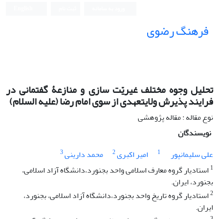
ورود به سامانه
ثبت نام
English
فرهنگ رضوی
تحلیل وجوه مختلف غیریّت ‎سازی و منازعۀ گفتمانی در
فرایند پذیرش ولایتعهدی از سوی امام رضا (علیه ‎السلام)
نوع مقاله : مقاله پژوهشی
نویسندگان
3
2
1
علی سلیمانپور
امیر اکبری
محمد دارینی
1
استادیار گروه معارف اسلامی واحد بجنورد،دانشگاه آزاد اسلامی،
بجنورد، ایران.
2
استادیار گروه تاریخ واحد بجنورد،دانشگاه آزاد اسلامی، بجنورد،
ایران.
3