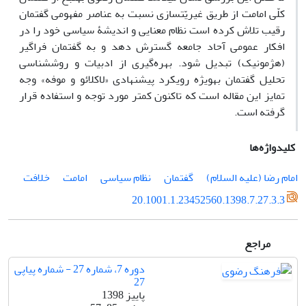
کلّی امامت از طریق غیریّت‎سازی نسبت به عناصر مفهومی گفتمان
رقیب تلاش کرده است نظام معنایی و اندیشۀ سیاسی خود را در
افکار عمومی آحاد جامعه گسترش دهد و به گفتمان فراگیر
(هژمونیک) تبدیل شود. بهره‌گیری از ادبیات و روش‎شناسی
تحلیل گفتمان به‎ویژه رویکرد پیشنهادی «لاکلائو و موفه» وجه
تمایز این مقاله است که تاکنون کمتر مورد توجه و استفاده قرار
گرفته است.
کلیدواژه‌ها
امام رضا (علیه‎ السلام)
گفتمان
نظام سیاسی
امامت
خلافت
20.1001.1.23452560.1398.7.27.3.3
مراجع
دوره 7، شماره 27 - شماره پیاپی
27
پاییز 1398