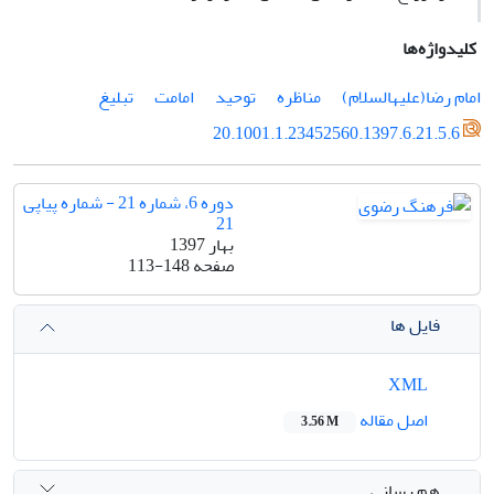
کلیدواژه‌ها
امام‏ رضا(علیه‎السلام)
مناظره
توحید
امامت
تبلیغ
20.1001.1.23452560.1397.6.21.5.6
دوره 6، شماره 21 - شماره پیاپی
21
بهار 1397
صفحه
113-148
فایل ها
XML
اصل مقاله
3.56 M
هم رسانی