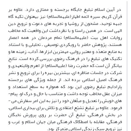
در آیین اسلام تبلیغ جایگاه برجسته و ممتازی دارد. علاوه بر
قرآن کریم، سیره ائمه اطهار(علیهم‎السلام) نیز به‎عنوان تکیه ­گاه
جبهه توحید، مشحون از روش­ها و تجربه­ های دعوت و ترویج دین
الهی است. در همین راستا و با نظرداشت این واقعیت که مخاطب
روایات اهل بیت (علیهم‎السلام) تمام مردمان در همه اعصار
هستند، پژوهش حاضر با رویکردی توصیفی ـ تحلیلی و با استناد
به منابع متعدّد و معتبر روایی، مهم‎ترین ابزارها، آداب، زمینه­ ها و
تکنیک­ های تبلیغ را در فرهنگ رضوی بررسی کرده است. نتایج
بیانگر آن است که حضرت رضا (علیه‎السلام) از اهرم ولایتعهدی و
شرکت در جلسات مناظره­ ای، بیشترین بهره را برای ترویج و نشر
فرهنگ اصیل اسلامی برده­ اند. از جمله ویژگی­ های برجسته
پارادایم تبلیغ رضوی این بود که همواره به سطح استعداد و
میزان عقل مخاطب توجه داشت و متناسب با حال و درک او، پیام­
های خویش را تعدیل و مبلّغان خود را نیز به این امر سفارش می ­
فرمود. علاوه بر تبلیغ تشیّع اعتقادی و تلاش برای بیداری اسلامی،
در بخش فرهنگی، تبلیغ آن حضرت بر روی پرورش نخبگان
فرهنگی، مقابله با اصطکاک فرهنگی میان جهان اسلام و غرب و
نیز ترویج سبک زندگی اسلامی متمرکز بود.