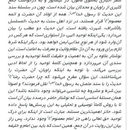
سفر اجباری به‌سوی مأمون، در نیشابور و به درخواست جمع
کثیری از راویان و محدثان بیان شده است. چون در سلسلۀ سند
(ص)
این حدیث تا رسول خدا
، همه از اولاد آن حضرت و ائمه
(ع)
معصوم
قرار هستند، در نزد اهل سنت به حدیث «المسلسل
بالأشراف» شهرت یافته است. این حدیث دو مطلب را بیان
می‌دارد: یکی اینکه توحید الهی، دژ استواری است که هر کس در
آن وارد شود از هر نوع عذابی ایمن خواهد بود. دیگر اینکه شرط
لازم برای ورود به آن دژ، مقام ولایت و معرفت به امامت است. این
نوشتار علاوه بر آن، به اهمیت و حقیقت کلمۀ توحیدیه و بررسی
سندی آن می‌پردازد و همچنین کلمۀ توحید را از لحاظ ادبی
بررسی می‌کند. با توجه به اینکه راویان، آن حضرت را
(ع)
می‌شناختند، این سؤال مطرح می‌شود که چرا حضرت رضا
(ص)
حدیث را با سند متصل به رسول خدا
نقل فرمودند؟ و اصولاً
بین شرط و مشروط چه تناسبی می‌تواند وجود داشته باشد؟ این
همان مسئلۀ اساسی است که نوشتار حاضر درصدد بیان آن است
تا با روش کاملاً توصیفی و تحلیلی به این پرسش‌ها پاسخ داده
شود. حائز اهمیت‌ترین مسئله، عبارت است از اینکه برای درک
(ع)
توحید حق تعالی راهی جز امام معصوم
وجود ندارد، پس راز
بیان این روایت در آن جمع، همین است که باید بین امام و خلیفه