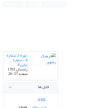
ورود به سامانه
ثبت نام
English
دوره 1، شماره
4 - شماره
پیاپی 4
زمستان 1392
صفحه
26-57
فایل ها
XML
اصل مقاله
1.81 M