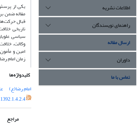
یکی از پرسش
اطلاعات نشریه
مقاله ضمن بر
قبال حرکت‌ها 
راهنمای نویسندگان
تاریخی خلافت
سیاسی علویان
ارسال مقاله
وکالت، خلافت
امین و مأمون
زمان امام رضا
داوران
کلیدواژه‌ها
تماس با ما
امام رضا(ع)
عل
1392.1.4.2.4
مراجع