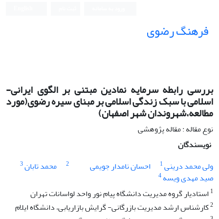
ورود به سامانه
ثبت نام
English
فرهنگ رضوی
بررسی رابطه سرمایه نمادین مبتنی بر الگوی ایرانی-
اسلامی با سبک زندگی اسلامی بر مبنای سیره رضوی(مورد
مطالعه،شهروندان شهر اصفهان)
نوع مقاله : مقاله پژوهشی
نویسندگان
3
2
1
ولی محمد درینی
احسان نامدار جویمی
محمد تابان
4
صید مهدی ویسه
1
استادیار گروه مدیریت دانشگاه پیام نور واحد لواسانات تهران
2
کارشناس ارشد مدیریت بازرگانی- گرایش بازاریابی، دانشگاه ایلام
3