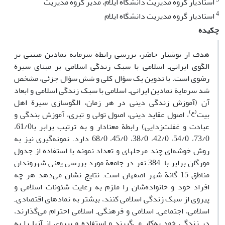
استادیار گروه مدیریت دانشگاه ایلام، مدیر گروه مدیریت
4
استادیار گروه مدیریت دانشگاه ایلام
چکیده
هدف از نوشتار حاضر، بررسی رابطة سرمایة نمادین مبتنی بر
الگوی ایرانی‌ـ اسلامی با سبک زندگی اسلامی بر مبنای سیرة
رضوی است. با تدوین یک سؤال کلی و شش سؤال جزئی، مشخص
شد سرمایة نمادین ایرانی‌ـ اسلامی با سبک زندگی اسلامی و ابعاد
آن (آموزش زندگی دینی در هر زمان، الگوسازی سیرة اهل
(ع)
بیت
، اصول عقاید دینی، اصول تولی و تبری، آموزش بندگی و
عبادت و غفلت‌زدایی) رابطة معنادار و به ترتیب برابر با61/0،
73/0، 54/0، 42/0، 38/0، 45/0، 68/0 دارد. نمونه‌گیری نیز به
روش خوشه‌ای چند مرحله­ای و تعداد نمونه با استفاده از جدول
مورگان برابر با 384 نفر در جامعة مورد بررسی یعنی شهروندان
مناطق 15 گانة شهر اصفهان است. نتایج نشان­ می‌دهد هر چه
افراد خود و خانواده‌شان را ملزم به رعایت شئونات اسلامی و
پیروی از سبک زندگی اسلامی کنند، بیشتر به نمادهای اقتصادی‌ـ
اسلامی، اجتماعی‌ـ اسلامی و فرهنگی‌ـ اسلامی احترام می‌گذارند،
در زندگی خود به‌کار می‌گیرند و استفاده و پیروی از آنها را به