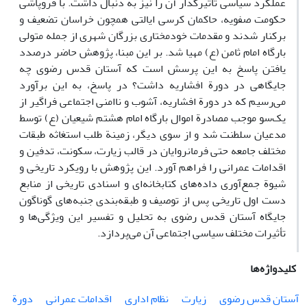
عملکرد سیاسی تاثیرگذار آن را نیز به دنبال داشت. با فروپاشی
حکومت صفویه، حاکمان کرسی ایالتی همچون خراسان تضعیف و
برکنار شدند و مقدمات خودمختاری بزرگان شهری از جمله متولی
بارگاه امام ثامن (ع) مهیا شد. بر این مبنا، پژوهش حاضر درصدد
یافتن پاسخ به این پرسش است که آستان قدس رضوی چه
جایگاهی در دورة افشاریه داشت؟ در پاسخ، به این برآورد
می‌رسیم که در دورة افشاریه، آشوب و ناامنی اجتماعی فراگیر از
یک‌سو موجب مصادرة اموال بارگاه امام هشتم شیعیان (ع) توسط
مدعیان سلطنت شد و از سوی دیگر، زمینة طلب استغاثه طبقات
مختلف جامعه حتی فرمانروایان در قالب زیارت، سکونت، تدفین و
اقدامات عمرانی را فراهم آورد. این پژوهش با رویکرد تاریخی و
شیوة جمع‌آوری داده‌های کتابخانه‌ای و اسنادی تاریخی از منابع
دست ‌اول تاریخی پس از توصیف و طبقه‌بندی جنبه‌های گوناگون
جایگاه آستان قدس رضوی به تحلیل و تفسیر این ویژگی‌ها و
تأثیرات مختلف سیاسی اجتماعی آن می‌پردازد.
کلیدواژه‌ها
آستان قدس رضوی
زیارت
نظام اداری
اقدامات عمرانی
دورة