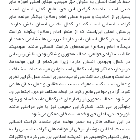
حفظ کرامت انسان به عنوان حق طبیعی، مبنای اصلی آموزه‌ های
دینی است. نادیده گرفتن این حق، مانع کمال انسان است.
بسیاری از احادیث و سیره عملی امام رضا(ع) بیانگر مولفه‌ های
کرامت انسانی است که در کمال بخشی انسان نقش دارند.
پرسش اصلی این‌است که از منظر امام رضا(ع) چگونه کرامت
انسانی، در کمال انسان تاثیر دارد؟ بررسی‌ ها نشانمی دهد؛ از
دیدگاه امام رضا(ع) مولفه‌های کرامت انسانی مانند عبودیت،
عقلانیت، آزادی‌خواهی، عدالت‌محوری و شاکربودن، نقش زیربنایی
در کمال وجودی انسان دارد؛ زیرا هرکدام از این مولفه‌ها،
دربردارنده آثار ومراتب کمالی است؛اولین مرتبه عبادت، شناخت
خداست و مبنای خداشناسی توحیدمحوری است. عقل‌ گرایی نظری
و عملی، سبب کسب معرفت نسبت به حقایق و عمل به آن ها می‌
شود. آزادی‌ خواهی مانع رکود در ابعاد مختلف فردی، اجتماعی و..
می‌ شود. عدالت‌ محوری از رفتارهای غیرکمالی مانند فساد و رشوه
جلوگیری می‌ کند. شکرگرایی حقیقی نیز با طی مراحلی مانند
باورتوحیدی، ادای حق و خدمت به خلق ممکن می‌ شود.
در این مقاله، قائل به حصر مولفه‌ های متعدد کرامت انسانی
نیستیم. اما این نوشتار برخی از مولفه‌ های کرامت انسانی را به
روش تحلیلی-توصیفی در اندیشه اسلامی بررسی کرده و تاثیرات