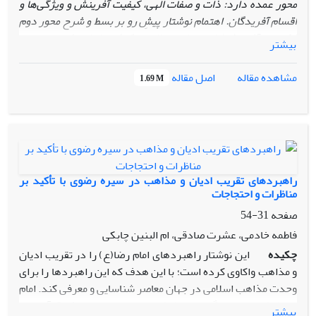
محور عمده دارد: ذات و صفات الهی، کیفیت آفرینش و ویژگی‌ها و
اقسام آفریدگان. اهتمام نوشتار پیشِ رو بر بسط و شرح محور دوم
( کیفیت آفرینش) است. این مقاله می‌کوشد تا با روش توصیفی ـ
بیشتر
تحلیلی ضمن ارائه‌ تصویری از گفتار امام(ع)، تبیین‌ها و تفسیرهای
مختلف را احصا و منطق حاکم بر آن را آشکار کند. بحث کیفیت
اصل مقاله
مشاهده مقاله
1.69 M
آفرینش بر سه موضوع اساسی استوار است: نحوه‌ آفرینش، هدف
آن و نسبت آفریننده و آفریده. نگارنده نخست جایگاه و مختصات
این مناظره را ترسیم کرده، آن گاه جوانب و پیشینه‌ مباحث
مطرح‌شده در هر موضوع مورد بحث قرار گرفته است. بسط و شرح
گفتار امام(ع) و بررسی و نقدِ تفسیرهای آن بخش اصلی متن را
شامل می‌شود.
راهبردهای تقریب ادیان و مذاهب در سیره رضوی با تأکید بر
مناظرات و احتجاجات
صفحه
31-54
فاطمه خادمی، عشرت صادقی، ام البنین چابکی
چکیده
این نوشتار راهبردهای امام رضا(ع) را در تقریب ادیان
و مذاهب واکاوی کرده است؛ با این هدف که این راهبردها را برای
وحدت مذاهب اسلامی در جهان معاصر شناسایی و معرفی کند. امام
رضا(ع) همچون دیگر امامان(ع) با برخورداری از بینش قرآنی و با
بیشتر