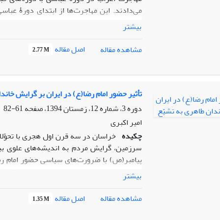
می‌دادند. این مهاجرت‌ها از ابتدای دورۀ عب
مسئلۀ پژوهش حاضر تاثیر هجرت و ولیعهدی ام
بیشتر
پژوهش آن است که مهاجرت امام رضا(ع) چه تاثیر
گویای تاثیر بسیار هجرت امام رضا(ع) بر روند
اصل مقاله
مشاهده مقاله
2.77 M
ایران در دو دوره و به دو صورت یعنی همزمان 
هجرت و ولیعهدی امام رضا(ع) را به عنوان عامل
ایران دانست و حتی برای آن در شکل‌گیری دو
پژوهش، توصیفی‌تحلیلی و شیوۀ گردآوری اطلاعات
تأثیر حضور امام رضا(ع) در ایران بر گرایش خاند
انساب، فرق و مآخذ و تحقیقات جدید است. همچن
دوره 3، شماره 12، زمستان 1394، صفحه
61-82
امامیه، به کتاب‌های فرقه زیدیه نیز استناد شود.
امیر اکبری
چکیده
خراسان در سه قرن اول هجری با تحوّلا
سرزمین، گرایش مردم به اندیشه‌های علوی بی
پیامبر(ص) با ضرورت‌های سیاسی حضور امام رض
اندیشه‌های شیعی بود و تریبون خلافت امکان آ
بیشتر
حضور امام در خراسان را بیشتر می‌توان در هم‌س
بیشتر سیره امام، خود سبب جلب حمایت طاهریا
اصل مقاله
مشاهده مقاله
1.35 M
خراسان را بر عهده گرفتند، بی‌شک تحت تأثیر ا
قبلی، بیشتر متأثّر از ارتباط و آشنایی با امام 