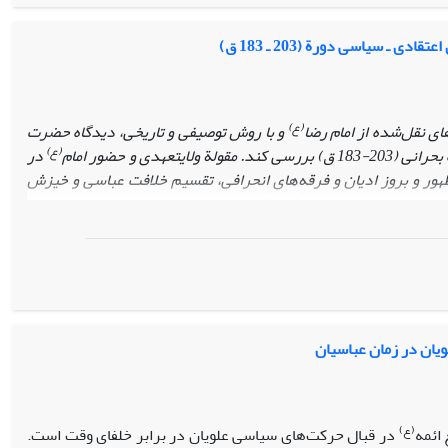
حمایت مردم مرو بازمی‌گشت که پشتیبان علویان بودند. دلایل مستند
اسانیان به اهل‌بیت پیامبر(ص) را بیشتر نمایان می‌کند.
 ـ سیاسی دورة (203 ـ 183 ق)
(ع)
ای نقل‌شده از امام رضا
و با روش توصیفی و تاریخی، دیدگاه حضرت
(ع)
عهدی و حضور امام
در
ظهور و بروز ادیان و فرقه‌های انحرافی، تقسیم خلافت عباسی و خیزش
پرسش های جدیدی مطرح شود که متناسب با این دوره پاسخ‌های خود را
رخاسته از بینش و منطق عقلانی باشد. برای این منظور توجه به نصوص
اظره‌های علمی، استفاده از زبان عقل و استدلال، توجه به رویکرد علمی
(ع)
خاطب، از مواردی بودند که امام رضا
برای اثبات حقانیت اعتقادهای
یان در زمان عباسیان
(ع)
ائمه
در قبال حرکت‌های سیاسی علویان در برابر خلفای وقت است.