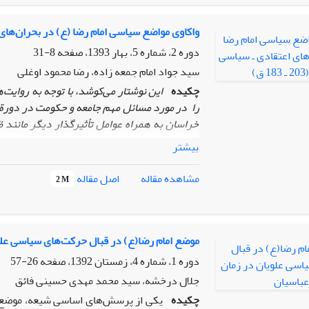
از خلافت و دعوت به‌سوی علویان به دلگرمی از 
در این خصوص اهمّیت تأثیرگذاری در جلب توجه خر
واکاوی مواضع سیاسی امام رضا (ع) در بحران‌های اعتقادی
دوره 2، شماره 5، بهار 1393، صفحه
8-31
سید جواد امام جمعه زاده، رضا محمود اوغلی
چکیده
این نوشتار می‌کوشد، با توجه به روایت‌ه
را در مورد مسائل مهم جامعه و حکومت در دورة بحرانی (203-183 ق) بررسی کند. مقولة ولایت
خراسان به همراه عوامل تأثیرگذار دیگر مانند 
علویان باعث شده بود در این دوره سؤا‌ل‌ها و 
بیشتر
می‌طلبید. پاسخ‌ها و راهکارهایی که می‌بایست ب
اسلامی، دفاع از حقانیت ولایت امامان، تشکیل من
اصل مقاله
مشاهده مقاله
2 M
در مباحثه‌ها و مناظره‌ها و توجه به سطح فهم م
شیعی به‌کار گرفتند.
موضع امام رضا(ع) در قبال حرکت‌های سیاسی علو
دوره 1، شماره 4، زمستان 1392، صفحه
26-57
جلال درخشه، سید محمد مهدی حسینی فائق
چکیده
یکی از پرسش‌های اساسی شیعه، موضع 