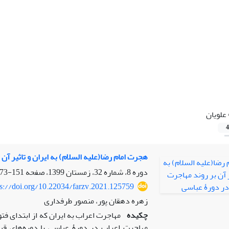
علویان
4
هجرت امام رضا(علیه السلام) به ایران و تاثیر آن
دوره 8، شماره 32، زمستان 1399، صفحه
151-173
ps://doi.org/10.22034/farzv.2021.125759
زهره دهقان پور، منصور طرفداری
چکیده
مهاجرت اعراب به ایران که از ابتدای فت
مهاجرت اعراب در دورۀ عباسی با دوره‌های قبل