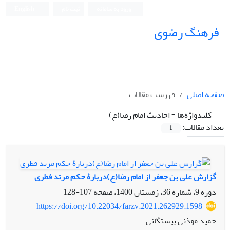
ورود به سامانه
ثبت نام
English
فرهنگ رضوی
صفحه اصلی
فهرست مقالات
کلیدواژه‌ها =
احادیث امام رضا(ع)
تعداد مقالات:
1
گزارش علی بن جعفر از امام رضا(ع)دربارۀ حکم مرتد فطری
دوره 9، شماره 36، زمستان 1400، صفحه
107-128
https://doi.org/10.22034/farzv.2021.262929.1598
حمید موذنی بیستگانی