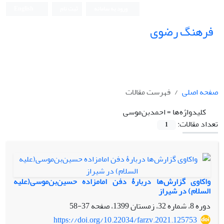
ورود به سامانه
ثبت نام
English
فرهنگ رضوی
صفحه اصلی
فهرست مقالات
کلیدواژه‌ها =
احمدبن‌موسی
تعداد مقالات:
1
واکاوی گزارش‌ها دربارۀ دفن امامزاده حسین‌بن‌موسی(علیه
السلام) در شیراز
دوره 8، شماره 32، زمستان 1399، صفحه
37-58
https://doi.org/10.22034/farzv.2021.125753