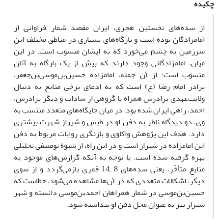
چکیده
از سده‌های نخستین هجری، ایران مقصد شمار فراوانی از
امامزادگان بوده است و بارگاه‌های بسیاری در مناطق مختلف این
سرزمین به چشم می‌خورد که به ایشان منسوب است. در این
میان، امامزادگانی وجود دارند که بیش از یک بارگاه‌ به آنان
منسوب است؛ از آن جمله، امامزاده حسین‌بن‌موسی‌بن‌جعفر،
برادر امام رضا (ع) است که به ادعای برخی منابع به دنبال
ولایت‌عهدی برادرش همراه با گروهی از سادات و دیگر برادرش،
احمد، راهی ایران شده بود. در میان جایگاه‌های متعدد منتسب به
وی، دو دیدگاه ناظر به دفن او در طبس و شیراز شهرت بیشتری
دارد. هدف این پژوهش واکاوی و بازنگری روایات مربوط به دفن
این امامزاده در شیراز است و در این راه، از شیوة توصیفی تحلیلی
بهره گرفته شده است. با توجه به آنکه گزارش‌های موجود به
منابع متأخّر، یعنی سده‌های 8 ـ14 قمری بازمی‌گردد و از سوی
دیگر، اشکالات متعددی که در آن‌ها مشاهده می‌شود، خطاست که
حسین‌بن‌موسی در شمار همراهان احمدبن‌موسی دانسته و شهر
شیراز نیز به عنوان محل دفن او پنداشته شود.