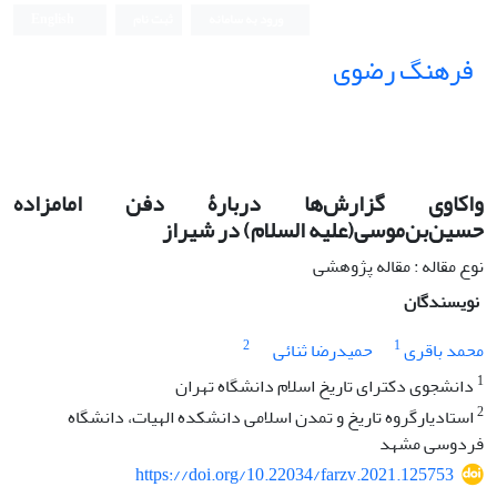
ورود به سامانه
ثبت نام
English
فرهنگ رضوی
واکاوی گزارش‌ها دربارۀ دفن امامزاده
حسین‌بن‌موسی(علیه السلام) در شیراز
نوع مقاله : مقاله پژوهشی
نویسندگان
2
1
محمد باقری
حمیدرضا ثنائی
1
دانشجوی دکترای تاریخ اسلام دانشگاه تهران
2
استادیارگروه تاریخ و تمدن اسلامی دانشکده الهیات، دانشگاه
فردوسی مشهد
https://doi.org/10.22034/farzv.2021.125753