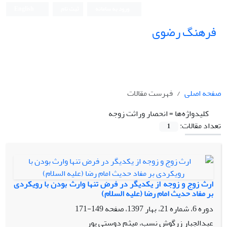
ورود به سامانه
ثبت نام
English
فرهنگ رضوی
صفحه اصلی
فهرست مقالات
کلیدواژه‌ها =
انحصار وراثت زوجه
تعداد مقالات:
1
ارث زوج و زوجه از یکدیگر در فرض تنها وارث بودن با رویکردی
بر مفاد حدیث امام رضا (علیه ‎السلام)
دوره 6، شماره 21، بهار 1397، صفحه
149-171
عبدالجبار زرگوش نسب، میثم دوستی پور