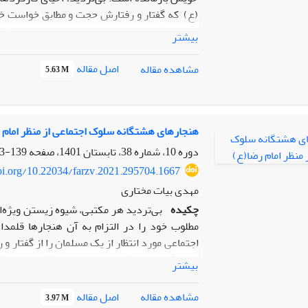
(ع) که گفتار و رفتارش حجت و مطابق خواست خد
در برهۀ پس از تولد برای رسیدن به اهداف ت
بیشتر
کتابخانه‌ای و ارائه آن به‌شیوۀ تحلیلی توصیفی،
است. اصول ناهمسان بودن کودکان، محبت، عدالت
اصل مقاله
مشاهده مقاله
5.63 M
است. روش‌های زمینه‌ساز تربیتی زیر که برخی
تأکید امام (ع) بوده است: شیر مادر، گزینش
انتخاب نام نیک، عقیقه، صدقه دادن به سنگینی م
آموزه‌های مکتب اهل بیت، ادب‌آموزی، ستودن ک
هنجارهای هشتگانه سلوک اجتماعی از منظر امام 
بی‌تردید اگر نظام خانواده و تعلیم و تربیت متأ
دوره 10، شماره 38، تابستان 1401، صفحه
139-163
و قانون‌مدار خواهد بود.
doi.org/10.22034/farzv.2021.295704.1667
مهدی بیات مختاری
چکیده
بی‌تردید هر مکتبی، شیوه زیستن ویژه‌ا
مطلوب خود را در التزام به آن هنجارها قلمدا
اجتماعی مورد انتظار از یک مسلمان را از گفتار و 
ابتدا گفتارها و رفتارهای امام رضا(ع) را به ر
بیشتر
اصل مقاله
مشاهده مقاله
3.97 M