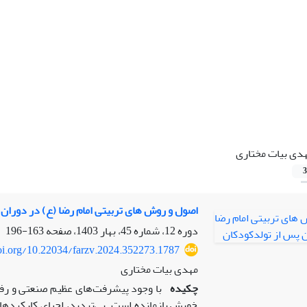
دی بیات مختاری
3
اصول و روش های تربیتی امام رضا (ع) در دوران
دوره 12، شماره 45، بهار 1403، صفحه
163-196
doi.org/10.22034/farzv.2024.352273.1787
مهدی بیات مختاری
چکیده
با وجود پیشرفت‌های عظیم صنعتی و رفاه
خویش بازمانده است. بی‌تردید، احیای کارکردهای 