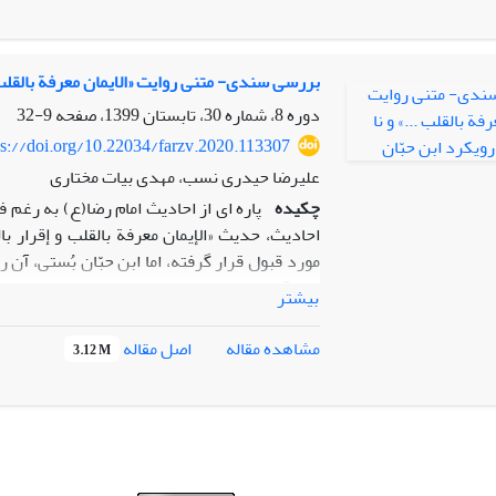
سجایا و رفتارهای اجتماعی مذکور به گونه کامل 
«رضا» نامبردار شد.
بررسی سندی- متنی روایت «الایمان معرفة بالقلب .
دوره 8، شماره 30، تابستان 1399، صفحه
9-32
ps://doi.org/10.22034/farzv.2020.113307
علیرضا حیدری نسب، مهدی بیات مختاری
چکیده
پاره ­ای از احادیث امام رضا(ع) به­ رغم
احادیث، حدیث «الإیمان معرفة بالقلب و إقرار ب
مورد قبول قرار گرفته، اما ابن حبّان بُستی، آن
پیام آن، موضوع مقاله حاضر است. رهاوردِ محققا
بیشتر
وثاقت صدوری و محتوایی برخوردار است؛ زیرا مت
بلکه در سطح متواتر معنوی قرار دارد. این حدیث
اصل مقاله
مشاهده مقاله
3.12 M
مرجئه که عمل به فرایض را خارج از حقیقت ایمان