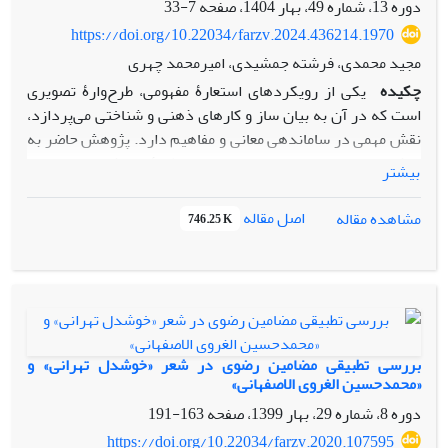
دوره 13، شماره 49، بهار 1404، صفحه
7-33
https://doi.org/10.22034/farzv.2024.436214.1970
مجید محمدی، فرشته جمشیدی، امیرمحمد چهری
چکیده
یکی از رویکردهای استعارۀ مفهومی، طرح‌وارۀ تصویری
است که در آن به بیان ساز و کارهای ذهنی و شناختی می‌پردازد،
نقش مهمی در ساماندهی معانی و مفاهیم دارد. پژوهش حاضر به
روش توصیفی-تحلیلی و در چهارچوب نظریۀ معناشناختی، میزان
بیشتر
کارکرد طرح‌واره حوزه حجمی، حرکتی و قدرتی با تکیه بر نظریۀ
معناشناسی، نشان می‌دهد.
اصل مقاله
مشاهده مقاله
746.25 K
برای این منظور، از میان 24 بیت برگزیده از مجموع 50 بیت این
قصیده، 10 مورد از طرح‌واره‌های تصویری جهت القای مفهوم در
ذهن خواننده استفاده شده‌اند. از این میانگین، 4 طرح‌واره مربوط
به طرح‌واره‌های حجمی و 2 طرح‌واره مربوط به طرح‌واره‌های قدرتی
و باقی را طرح‌وارۀ حرکتی تشکیل می دهد. از نظر فراوانی،
طرح‌وارۀ حرکتی بالاترین سهم را در القای مفهوم به مخاطب و
بررسی تطبیقی مضامین رضوی در شعر «خوشدل تهرانی» و
همچنین همسو با شعر رضوی بازنمود اصلی را داراست. و علت آن
«محمدحسین الغروی الاصفهانی»
این است که مفاهیم انتزاعی مانند شادی و نشاط، کوشش و کار،
دوره 8، شماره 29، بهار 1399، صفحه
163-191
خلاقیت و نوآوری کودک، نیازمند حرکت، جنبش و فعالیت کودک
https://doi.org/10.22034/farzv.2020.107595