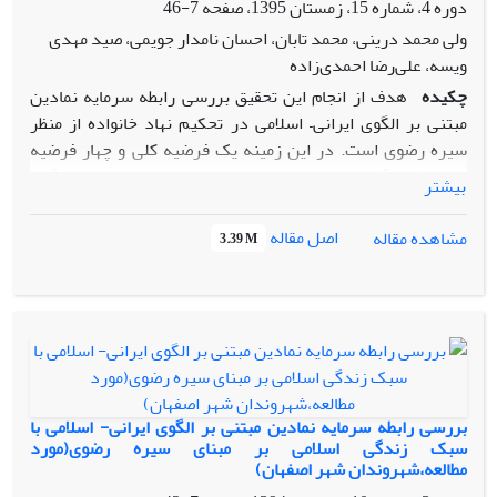
دوره 4، شماره 15، زمستان 1395، صفحه
7-46
ولی محمد درینی، محمد تابان، احسان نامدار جویمی، صید مهدی
ویسه، علی‌رضا احمدی‌زاده
چکیده
هدف از انجام این تحقیق بررسی رابطه سرمایه نمادین
مبتنی بر الگوی ایرانی– اسلامی در تحکیم نهاد خانواده از منظر
سیره رضوی است. در این زمینه یک فرضیه کلی و چهار فرضیه
جزئی شکل‌گرفته است که رابطه سرمایه نمادین مبتنی بر الگوی
بیشتر
ایرانی - اسلامی با عوامل تحکیم خانواده ازنظر سیره رضوی و ابعاد
آن یعنی عوامل اخلاقی، عوامل اقتصادی، عوامل عاطفی و عوامل
اصل مقاله
مشاهده مقاله
3.39 M
اجتماعی بررسی شده که ارقام این فرضیات معنادار و برابر با
0.76، 0.64، 0.42، 0.56، 0.43 است. در واقع هر چه سرمایه‌های
نمادین مبتنی بر الگوی ایرانی– اسلامی مثبت‌تر و قوی‌تر باشد، نهاد
خانواده محکم‌تر و از پایداری و استحکام بیشتری در روابط خود
برخوردار است. نمادهای اقتصادی، نمادهای اجتماعی و نمادهای
فرهنگی می‌تواند رابطه قوی با تحکیم نهاد خانواده داشته باشد و
هر چه خانواده سرمایه‌های نمادین بیشتری در زمینه اخلاق و دین
بررسی رابطه سرمایه نمادین مبتنی بر الگوی ایرانی- اسلامی با
داشته و بیشتر به این نمادها پایبند باشد، اعضای خانواده بیشتر و
سبک زندگی اسلامی بر مبنای سیره رضوی(مورد
مطالعه،شهروندان شهر اصفهان)
بهتر (ازنظر کمی و کیفی) در کنار هم قرار خواهند گرفت و درقبال
یکدیگر ازنظر اخلاقی مثبت، ازنظر عاطفی وابسته، ازنظر اقتصادی