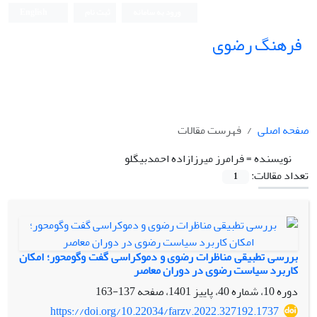
ورود به سامانه
ثبت نام
English
فرهنگ رضوی
صفحه اصلی
فهرست مقالات
نویسنده =
فرامرز میرزازاده احمدبیگلو
تعداد مقالات:
1
بررسی تطبیقی مناظرات رضوی و دموکراسی گفت وگومحور؛ امکان
کاربرد سیاست رضوی در دوران معاصر
دوره 10، شماره 40، پاییز 1401، صفحه
137-163
https://doi.org/10.22034/farzv.2022.327192.1737