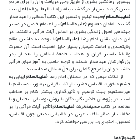
به‎سوی آرمان‎شهر بشری از طریق وحی دریافت و آن را برای مردم
تبیین کردند. پس از درگذشت پیامبر(صلی‎الله‎علیه‎وآله) اهل بیت
(علیهم
السلام)
وظیفه تبلیغ و تفسیر این کتاب آسمانی را عهده‎دار
گشتند. امامان معصوم
(علیهم
السلام)
نیز اهتمام خاصی در مسیر
جهت‎دهی اصول زندگی بشری بر اساس آیات قرآنی داشتند. در
این میان، نقش امام رضا
(علیه
السلام)
با توجه به داشتن مقام
ولایتعهدی و امامت شیعیان بسیار حایز اهمیت است. آن‎ حضرت
وظیفۀ تفسیر قرآن و هدایت جامعۀ اسلامی را بعد از پدر
بزرگوارشان عهده‎دار شدند و توجه خاصی به آموزه‎های قرآنی
داشتند و آن را مرجع کاملی برای حلّ مسائل می‎دانستند.
از نکات مهمی که در سخنان امام رضا
(علیه
السلام)
پیاپی به
چشم می‎خورد، اقتباس حضرت از آیات قرآنی به‎صورت مستقیم یا
غیرمستقیم جهت توضیح و تأثیرگذاری بیشتر کلام بر مخاطب
است. در پژوهش حاضر نگارندگان با روش توصیفی ـ تحلیلی و با
مطالعه در کتاب
صحیفة
الرضا
(علیه
السلام)
تأثیر آیات قرآنی را بر
مخاطب از منظر بلاغت عربی در قالب‎هایی بدیعی چون اقتباس،
تضمین، احتجاج و... بررسی خواهند کرد.
کلیدواژه‌ها