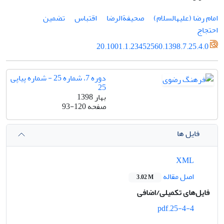
امام رضا (علیه‎السلام)
صحیفة‎الرضا
اقتباس
تضمین
احتجاج
20.1001.1.23452560.1398.7.25.4.0
دوره 7، شماره 25 - شماره پیاپی
25
بهار 1398
صفحه
93-120
فایل ها
XML
اصل مقاله
3.02 M
فایل‌های تکمیلی/اضافی
25-4-4.pdf