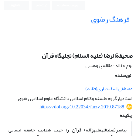
ورود به سامانه
ثبت نام
English
فرهنگ رضوی
صحیفة‎الرضا (علیه ‎السلام) تجلیگاه قرآن
نوع مقاله : مقاله پژوهشی
نویسنده
مصطفی اسفندیاری(فقیه)
استادیارگروه فلسفه وکلام اسلامی دانشگاه علوم اسلامی رضوی
https://doi.org/10.22034/farzv.2019.87188
چکیده
پیامبر(صلی‎الله‎علیه‎وآله) قرآن را جهت هدایت جامعه انسانی