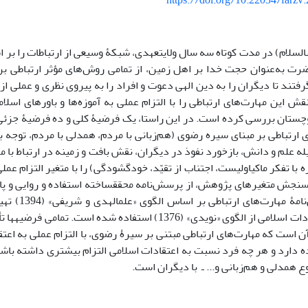
https://doi.org/10.22034/farzv
امام‎ رضا (علیه‎السلام) در مدت کوتاه سه سال ولایتعهدی، شبکۀ وسیعی از ارتباطات ر
ضرت به‌عنوان حجت خدا بر اهل زمین، از تمامی روش‌های مؤثر ارتباطی برا
رفتند تا دیگران را به دین الهی دعوت و افراد را به پیروی نظری و عملی ا
 این مهارت‌های ارتباطی را با التزام عملی به آموزه‌ها و باورهای اسلا
چستان بررسی کرده است. در این راستا، یک فرضیۀ کلی و ده فرضیۀ جزئی
 ارتباطی بر مبنای سیره رضوی (هم‌زبانی با مردم، همدلی با مردم، توجه ب
ه علم و دانش، بازخورد نفوذ در دیگران، نقش بافت و زمینه در ارتباط با م
زه با تفکر ماکیاولیست، اجتناب از تقیّد، خودگشودگی) را با متغیر التزام عم
می‌کند. برای سنجش متغیرهای پژوهش، از پرسش‌نامه محقق
است. پرسش‌نامۀ 
عملی به اعتقا
 است که مهارت‌های ارتباطی مبتنی بر سیرۀ رضوی، با التزام عملی به اعتقا
 دارد و هر چه فرد نسبت به اعتقادات اسلامی التزام بیشتری داشته باشد
وع همدلی و هم‌زبانی و... ـ با دیگران است.