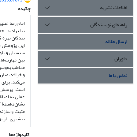
.2019.87071
اطلاعات نشریه
چکیده
راهنمای نویسندگان
بنا نهادند. ح
بندگان بهره گ
ارسال مقاله
این پژوهش نقش
سیستان و بلو
داوران
بین مهارت‌های
مخاطب به‌وسیل
و خرافه، مبار
تماس با ما
نشان‌دهندۀ آن
مثبت و سازنده
بیشتری ـ از ن
کلیدواژه‌ها