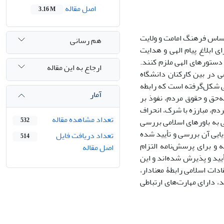
اصل مقاله
3.16 M
ا بر اساس فرهنگ امامت و ولایت
هم رسانی
ی ابلاغ پیام الهی و هدایت
ز دستورهای الهی ملزم کنند.
ارجاع به این مقاله
می در بین کارکنان دانشگاه
 شکل‌گرفته است که رابطه
آمار
ه‌حق و حقوق مردم، نفوذ بر
ردم، مبارزه با شرک، انحراف
تعداد مشاهده مقاله
لی به باورهای اسلامی بررسی
532
‎ساخته استفاده و روایی و پایایی آن بررسی و تأیید شده
تعداد دریافت فایل
514
مهارت‌های ارتباطی بر اساس الگوی «علم‎الهدی و شریفی» (1394) تهیه و برای پرسش‌نامه التزام
اصل مقاله
دات اسلامی از الگوی «نویدی» (1376) استفاده ‌شده است. تمامی فرضیه‎ها تأیید و پذیرش شده‌اند و این
دات اسلامی رابطۀ معنادار،
، دارای مهارت‌های ارتباطی