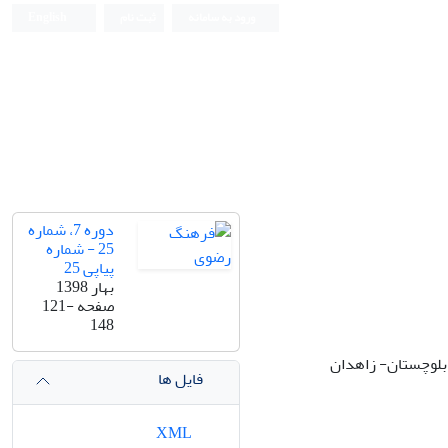
ورود به سامانه
ثبت نام
English
دوره 7، شماره
25 - شماره
پیاپی 25
بهار 1398
صفحه
121-
148
بلوچستان- زاهدان
فایل ها
XML