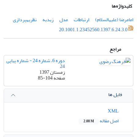
کلیدواژه‌ها
امام‎رضا (علیه‎السلام)
ارتباطات
مدل
زیدیه
نظریه‎پردازی
20.1001.1.23452560.1397.6.24.3.0
مراجع
دوره 6، شماره 24 - شماره پیاپی
24
زمستان 1397
صفحه
85-104
فایل ها
XML
اصل مقاله
2.08 M