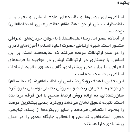
چکیده
اسلامی
سازی روش
ها و نظریه
های علوم انسانی و تجربی، از
نقطه
نظرات بیش از دو دهة مقام معظم رهبری (مد
ظله
العالی)
بوده است.
از آنجاکه عصر امام
رضا (علیه
السلام) با جولان جریان
های انحرافی
مشهور است، شیوة ارتباطی حضرت (علیه
السلام) آموزه
های نادری
را در علم ارتباطات عرضه می
کند که ضابطه
مند است. بر این
اساس، با جستاری در ارتباطات ایشان در مواجهه با فرقه
های
انحرافی، با بیان مدل پیشنهادی، گامی به
سوی نظریه ارتباطات
اسلامی برداشته شده است.
این تحقیق با هدف رویکردشناسی ارتباطات امام
رضا (علیه
السلام)
در مواجهه با جریان زیدیه و به روش تحلیلی
ـ
توصیفی با رویکرد
میان
رشته
ای، به ارائه روش ارتباط صحیح با این فرقه پرداخته
است. نتیجه تحقیق نشان می
دهد رویکرد جذبی بیشترین درصد
را به
خود اختصاص می
دهد و سایر رویکردها از جمله: تهاجمی،
دفعی، استحفاظی، تدافعی و انفعالی، جایگاه بعدی را در مدل
پیشنهادی دارا هستند.