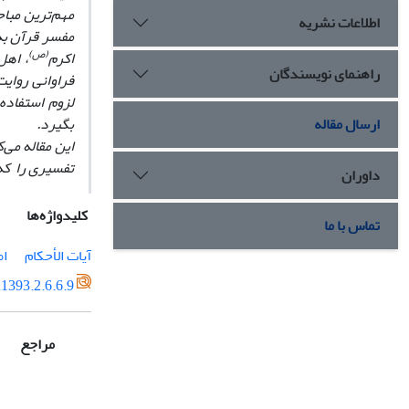
مهم‌ترین مباح
اطلاعات نشریه
مفسر قرآن به
(ص)
اکرم
، اهل
راهنمای نویسندگان
فراوانی روایت
لزوم استفاده
ارسال مقاله
بگیرد.
این مقاله می‌
تفسیری را که
داوران
کلیدواژه‌ها
تماس با ما
آیات الأحکام
ام
1393.2.6.6.9
مراجع