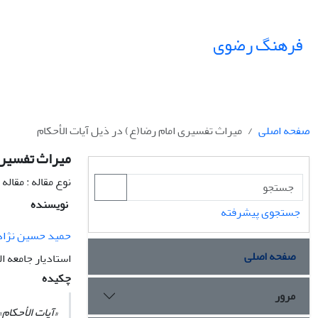
فرهنگ رضوی
صفحه اصلی
میراث تفسیری امام رضا(ع) در ذیل آیات ‌الأحکام
میراث تفسیری 
نوع مقاله : مقال
نویسنده
جستجوی پیشرفته
حمید حسین نژاد
صفحه اصلی
استادیار جامعه 
چکیده
مرور
«
آیات الأحکام
»