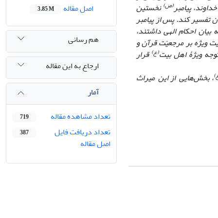
(ص)
داوند، پیامبر
نخستین
اصل مقاله
3.85 M
ن تفسیر کند. پس از پیامبر
بیان احکام الهی داشتند،
هم رسانی
یت ویژه بر مرجعیّت قرآن و
(ع)
توجه ویژۀ اهل بیت
قرار
ارجاع به این مقاله
)
، بخش‌هایی از این میراث
آمار
تعداد مشاهده مقاله
719
تعداد دریافت فایل
387
اصل مقاله