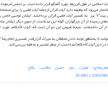
ث اسلامی در طول قرن‌ها، مورد گفتگو قرار داده ‌است. بر اساس فرمودۀ خ
‌شمار مى‌رود که
وظیفه دارد آیات قرآن ازجمله آیات فقهى را براى مسلمانا
(ع)
 بیت
نیز به تفسیر آیات فقهى قرآن پرداختند. ایشان توجهی خاص به 
‌های رسیده از آن بزرگواران، گواه این مدّعاست. از سوی دیگر ایشان عنا
 از آن داشته‌اند. نتیجۀ طبیعی این دو آن است که «
آیات الأحکام
» مورد 
(ع
کوشد تا به‌منظور توجه دادن محققان به میراث گران‌قدر تفسیری امام رضا
 در ذیل
آیات الأحکام
آمده است، از منظر تفسیر و نه فقه بررسی کند.
ام رضا(ع)
طهارت
نماز
خمس
مکاسب
نکاح
20.1001.1.23452560.