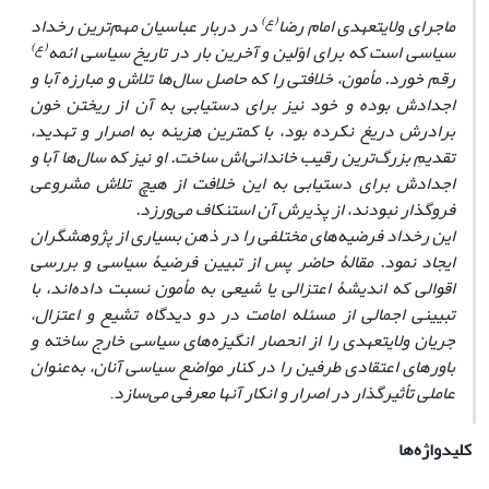
(ع)
ماجرای ولایتعهدی امام رضا
در دربار عباسیان مهم‌ترین رخداد
(ع)
سیاسی است که برای اوّلین و آخرین بار در تاریخ سیاسی ائمه
رقم خورد. مأمون، خلافتی را که حاصل سال‌ها تلاش و مبارزه آبا و
اجدادش بوده و خود نیز برای دستیابی به آن از ریختن خون
برادرش دریغ نکرده بود، با کمترین هزینه به اصرار و تهدید،
تقدیمِ بزرگ‌ترین رقیب خاندانی‌اش ساخت. او نیز که سال‌ها آبا و
اجدادش برای دستیابی به این خلافت از هیچ تلاش مشروعی
فروگذار نبودند، از پذیرش آن استنکاف می‌ورزد.
این رخداد فرضیه‌های مختلفی را در ذهن بسیاری از پژوهشگران
ایجاد نمود. مقالۀ حاضر پس از تبیین فرضیۀ‌ سیاسی و بررسی
اقوالی که اندیشۀ اعتزالی یا شیعی به مأمون نسبت داده‌اند، با
تبیینی اجمالی از مسئله امامت در دو دیدگاه تشیع و اعتزال،
جریان ولایتعهدی را از انحصار انگیزه‌های سیاسی خارج ساخته و
باورهای اعتقادی طرفین را در کنار مواضع سیاسی آنان، به‌عنوان
عاملی تأثیرگذار در اصرار و انکار آنها معرفی می‌سازد
.
کلیدواژه‌ها