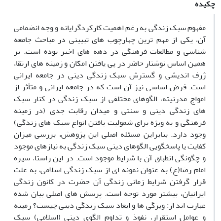
چکیده
مفهوم سبک زندگی به رغم اهمیت کارکردگرایانه و وجه انضمامی
آن، یکی از مهم ترین چهارچوب های تبیینی در مباحث جامعه
شناسی و مطالعات فرهنگی در دهه های اخیر بوده است. بر
همین اساس نوشتار حاضر در پی یافتن امکان و زمینه های ارتقا،
ژرف اندیشی و گسترش سبک زندگی دینی در جامعه ایرانی
است. فرض اساسی نیز آن است که در جامعه ایرانی و متأثر از
امواج مدرنیته، الگوهای مختلفی از سبک زندگی در کنار سبک
های زندگی دینی و سنتی و میدان رقابت جدی (در زمینه
فرهنگی و به ویژه برای شمولیت یافتن انواع سبک های زندگی)
وجود دارد. بنابراین مسئله اصلی این پژوهش، بررسی میزان
کفایت یا پاسخگویی الگوهای دینی سبک زندگی به نیازهای موجود
و چگونگی انطباق آن با شرایط موجود است. در این راستا، سیره
امام رضا(ع) به عنوان نمونه ای از سبک زندگی اسلامی، به علت
قرار گرفتن شرایط زمانی زندگی آن حضرت در کانون زندگی
ایرانیان، بیشتر مورد توجه است. پرسش های اصلی بیان شده
عبارت اند از: ویژگی ها و ابعاد سبک زندگی دینی چیست؟ زمینه
و عوامل استقرار، نفوذ و تداوم الگوی دینی (اسلامی) سبک