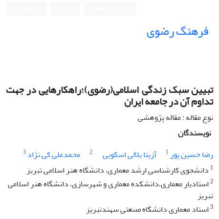
ورود به سامانه
ثبت نام
English
فرهنگ رضوی
تبیین سبک زندگی اسلامی(رضوی)؛راهکارهایی در جهت
تداوم آن در جامعه ایران
نوع مقاله : مقاله پژوهشی
نویسندگان
3
2
1
رضا حسین پور
آزیتا بلالی اسکویی
محمدعلی کی نژاد
1
دانشجوی کارشناسی ارشد معماری، دانشگاه هنر اسلامی تبریز
2
استادیار معماری،دانشکده معماری و شهرسازی، دانشگاه هنر اسلامی
تبریز
3
استاد معماری دانشگاه صنعتی سهندتبریز