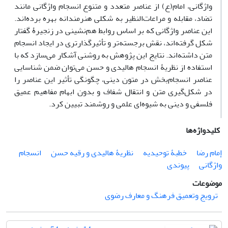
واژگانی، امام(ع) از عناصر متعدد و متنوع انسجام واژگانی مانند
تضاد، مقابله و مراعات‌النظیر به شکلی هنرمندانه بهره برده‌اند.
این عناصر واژگانی که بر اساس روابط هم‌نشینی در زنجیرۀ گفتار
شکل گرفته‌اند، نقش برجسته‌تر و تأثیرگذارتری در ایجاد انسجام
متن داشته‌اند. نتایج این پژوهش به روشنی آشکار می‌سازد که با
استفاده از نظریۀ انسجام هالیدی و حسن می‌توان ضمن شناسایی
عناصر انسجام‌بخش در متون دینی، چگونگی تأثیر این عناصر را
در شکل‌گیری متن و انتقال شفاف و بدون ابهام مفاهیم عمیق
فلسفی و دینی به شیوه‌ای علمی و روشمند تبیین کرد.
کلیدواژه‌ها
إمام رضا
خطبۀ توحیدیه
نظریۀ هالیدی و رقیه حسن
انسجام
واژگانی
پیوندی
موضوعات
ترویج وتعمیق فرهنگ و معارف رضوی