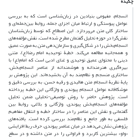
چکیده
انسجام، مفهومی بنیادین در زبان‌شناسی است که به بررسی
عوامل پیوستگی و ارتباط میان اجزای جمله، روابط بین‌جمله‌ای و
ساختار کلی متن می‌پردازد. این اصطلاح که توسط زبان‌شناسان
نقش‌گرا در حوزه تحلیل گفتمان مطرح شده است، نقش مؤلفه‌های
انسجام‌بخش را در شکل‌گیری و سازمان‌دهی متن به صورت عمیق
و همه‌جانبه مطالعه می‌کند. خطبۀ توحیدیه امام رضا(ع)، متنی
دینی با محتوای عمیق توحیدی و غنای ادبی است که امام(ع) با
بهره‌گیری هنرمندانه و هوشمندانه از عناصر انسجام‌بخش،
ساختاری منسجم و نظام‌مند به آن بخشیده‌اند. این پژوهش بر
پایۀ نظریۀ انسجام متن هالیدی و رقیه حسن، به بررسی دقیق و
موشکافانه عوامل انسجام پیوندی و واژگانی این خطبه پرداخته
است. پژوهش حاضر با روش توصیفی-تحلیلی ضمن تحلیل
مؤلفه‌های انسجام‌بخش پیوندی، واژگانی و بلاغی، روابط بین
گفتمانی و نقش این عناصر را در ساختار خطبه و انتقال مفاهیم
فلسفی به طور جامع و نظام‌مند بررسی کرده است. یافته‌های
پژوهش نشان می‌دهد در میان عناصر پیوندی، حرف ربط افزایشی
«واو» بیشترین کاربرد و فراوانی را در متن داشته و در سطح