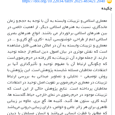
https://doi.org/10.22034/farzv.2025.483421.2040
چکیده
معماری اسلامی و تزیینات وابسته به آن با توجه به حجم و زمان
ماندگاری، نسبت به هنرهای اسلامی دیگر، از اهمیت خاصی در
بین هنرهای اسلامی برخوردار می باشند. انواع هنرهای بصری
اسلامی اعم از طراحی، خوشنویسی، آینه -کاری، گچ ‌کاری و ... در
معماری و تزیینات وابسته به آن در اماکن مذهبی قابل مشاهده
‌است که نقش موثری در بیان اصول دین اسلام از جمله توحید
دارند. از جمله موارد آن، تزیینات به‌ کار رفته در حرم رضوی است
که چگونگی ارتباط آن با مفهوم توحید و تأثیرگذاری آنها بر
اعتقادات مخاطبان مسئله شایسته پژوهش است. این پژوهش با
روش توصیفی - تحلیلی و تصاویر میدانی به بررسی ارتباط
تزیینات در معماری حرم رضوی بر تقویت اصل توحید در اعتقادات
مخاطبان پرداخته ‌است. نتایج پژوهش حاکی از این است که
تزیینات موجود در حرم رضوی در نمای خارجی، حیاط، گلدسته ها،
آینه کاری، ستون ها، گنبد، کتیبه ها، گچ بری، علاوه بر زیبایی
ظاهری برای هر زائر عامی و خواص، دارای زیبایی درونی می‌باشد
که مطابق با فطرت انسانی می‌باشد و انسان مسلمان با دیدن