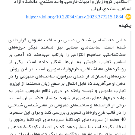
استادیار گروه زبان و ادبیات فارسی، واحد سنندج، دانشگاه آزاد
اسلامی، سنندج، ایران
https://doi.org/10.22034/farzv.2023.377215.1834
چکیده
مبانی معناشناسی شناختی مبتنی بر ساخت مفهومی قراردادی
شده ‌است. ساخت‌های معنایی نیز همانند دیگر حوزه‌های
معناشناختی، مفاهیم انتزاعی را بازتاب می‌دهند که آدمی بر
اساس تجارب خویش به آن‌ها شکل داده ‌است. یکی از
رویکردهای معناشناختی، طرح‌وارۀ تصویری است. در این روش،
تجربه‌های انسان‌ها از دنیای پیرامون، ساخت‌های مفهومی را در
ذهن او می‌آفریند که قابل انتقال بر سطح زبان هستند؛ از این‌رو،
تجارب ملموس و تجسم یافته در درون نظام مفهومی، منجر به
تولید طرح‌واره‌های تصویری می‌شوند. نوشتار حاضر بر آن است تا
برخی از فرایندها و ساخت‌های مفهومی در معنی‌شناسی شناختی
را در قالب طرح‌واره‌های تصویری بررسی کند و برای این مقصود،
40 قطعه از سروده‌های کودکانۀ سروده‌های کودکانۀ رضوی را
انتخاب کرده‌ است تا نشان دهد که در ادبیات کودکانۀ مذهبی
ایران، ساخت‌های مفهومی چگونه به درک حوزه‌های انتزاعی در