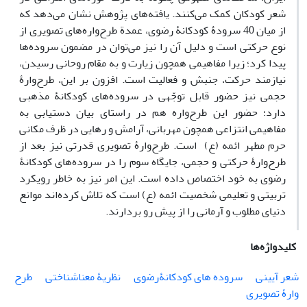
شعر کودکان کمک می‌کنند. یافته‌های پژوهش نشان می‌دهد که
از میان 40 سرودۀ کودکانۀ رضوی، عمدة طرح‌واره‌های تصویری از
نوع حرکتی است و دلیل آن را نیز می‌توان در مضمون سروده‌ها
پیدا کرد؛ زیرا مفاهیمی همچون زیارت و به مقام روحانی رسیدن،
نیازمند حرکت، جنبش و فعالیت است. افزون بر این، طرح‌وارۀ
حجمی نیز حضور قابل توجّهی در سروده‌های کودکانۀ مذهبی
دارد؛ حضور این طرح‌واره هم در راستای بیان دستیابی به
مفاهیمی انتزاعی همچون مهربانی، آرامش و رهایی در ظرف مکانی
حرم مطهر ائمه (ع) است. طرح‌وارۀ تصویری قدرتی نیز بعد از
طرح‌وارۀ حرکتی و حجمی، جایگاه سوم را در سروده‌های کودکانۀ
رضوی به خود اختصاص داده‌ است. این امر نیز به خاطر رویکرد
تربیتی و تعلیمی شخصیت ائمه (ع) است که تلاش کرده‌اند موانع
دنیای مطلوب و آرمانی را از پیش رو بردارند.
کلیدواژه‌ها
شعر آیینی
سروده های کودکانۀرضوی
نظریۀ معناشناختی
طرح
وارۀ تصویری