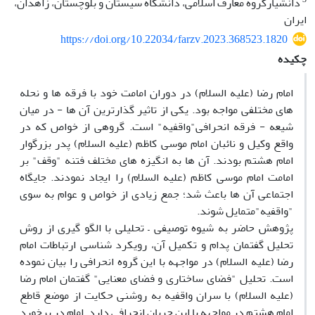
دانشیارگروه معارف اسلامی، دانشگاه سیستان و بلوچستان، زاهدان،
ایران
https://doi.org/10.22034/farzv.2023.368523.1820
چکیده
امام رضا (علیه السلام) در دوران امامت خود با فرقه ها و نحله
های مختلفی مواجه بود. یکی از تاثیر گذارترین آن ها - در میان
شیعه - فرقه انحرافی"واقفیه" است. گروهی از خواص که در
واقع وکیل و نائبان امام موسی کاظم (علیه السلام) پدر بزرگوار
امام هشتم بودند. آن ها به انگیزه های مختلف فتنه "وقف" بر
امامت امام موسی کاظم (علیه السلام) را ایجاد نمودند. جایگاه
اجتماعی آن ها باعث شد؛ جمع زیادی از خواص و عوام به سوی
"واقفیه"متمایل شوند.
پژوهش حاضر به شیوه توصیفی – تحلیلی با الگو گیری از روش
تحلیل گفتمان پدام و تکمیل آن، رویکرد شناسی ارتباطات امام
رضا (علیه السلام) در مواجهه با این گروه انحرافی را بیان نموده
است. تحلیل "فضای ساختاری و فضای معنایی" گفتمان امام رضا
(علیه السلام) با سران واقفیه به روشنی حکایت از موضع قاطع
امام هشتم در مواجهه با این جریان انحرافی دارد. امام در برخورد