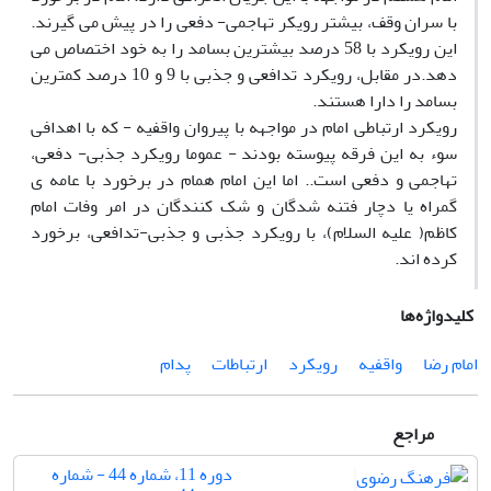
با سران وقف، بیشتر رویکر تهاجمی- دفعی را در پیش می گیرند.
این رویکرد با 58 درصد بیشترین بسامد را به خود اختصاص می
دهد.در مقابل، رویکرد تدافعی و جذبی با 9 و 10 درصد کمترین
بسامد را دارا هستند.
رویکرد ارتباطی امام در مواجهه با پیروان واقفیه - که با اهدافی
سوء به این فرقه پیوسته بودند - عموما رویکرد جذبی- دفعی،
تهاجمی و دفعی است.. اما این امام همام در برخورد با عامه ی
گمراه یا دچار فتنه شدگان و شک کنندگان در امر وفات امام
کاظم( علیه السلام)، با رویکرد جذبی و جذبی-تدافعی، برخورد
کرده اند.
کلیدواژه‌ها
امام رضا
واقفیه
رویکرد
ارتباطات
پدام
مراجع
دوره 11، شماره 44 - شماره