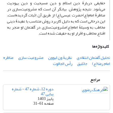
حقایقی دربارۀ دین اسلام و دین مسیحیت و دین یهودیت
می‌شود. نتیجه پژوهش بیانگر آن است که مشروعیت‌سازی در
مناظرۀ امام(ع)حضرت عیسی(ع) از طریق آن اثبات گردیده‌است،
این درحالی است که به دلیل کاربرد روش متناسب با عقیدۀ دینی
مخاطب به وسیلۀ امام(ع)مشروعیت‌سازی در گفتمان او منجر به
اقناع مخاطب و اقرار او به حقیقت شده است.
کلیدواژه‌ها
تحلیل گفتمان انتقادی
نظریۀ ون لیوون
مشروعیت سازی
مناظره
امام رضا(ع)
جاثلیق
رأس الجالوت
مراجع
دوره 12، شماره 47 - شماره
پیاپی 47
پاییز 1403
صفحه
31-61