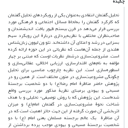
چکیده
تحلیل گفتمان انتقادی به‌عنوان یکی از رویکردهای تحلیل گفتمان
که کارکرد گفتمان را به‌لحاظ مسائل اجتماعی و فرهنگی مورد
بررسی قرار می‌دهد در قرن بیستم ظهور یافت. اندیشمندان و
صاحب‌نظران مختلفی با نظریه‌پردازی دربارۀ این رویکرد سهم
بسزایی در رشد و اعتلای آن داشته‌اند. تئو ون لیوون زبان‌شناس
هلندی از جمله آن‌هاست که نظریاتی در این حوزه ارائه کرده
است. مشروعیت‌سازی درشمار نظریات اوست که مبتنی بر چهار
مؤلفه به‌ نام‌های اقتدارسازی، ارزیابی اخلاقی، عقلانی‌سازی و
اسطوره‌سازی است. این نظریه چارچوب مناسبی برای تحلیل
چگونگی مشروعیت‌سازی در متون مختلف است. از همین رو در
پژوهش حاضر مناظرۀ امام رضا(ع) با دو شخصیت برجستۀ
مسیحی و یهودی برمبنای نظریۀ مذکور مورد بررسی واقع
شده‌است. این پژوهش که با روش توصیفی- تحلیلی و با هدف
شناخت نحوۀ مشروعیت‌سازی در گفتمان امام(ع) و میزان
اثربخشی آن صورت گرفته از این جهت حائز اهمیت است که در
آن مناظرۀ یک عالم برجسته مسلمان یعنی امام (ع) با دو
شخصیت برجستۀ مسیحی و یهودی موجب پرده برداشتن از