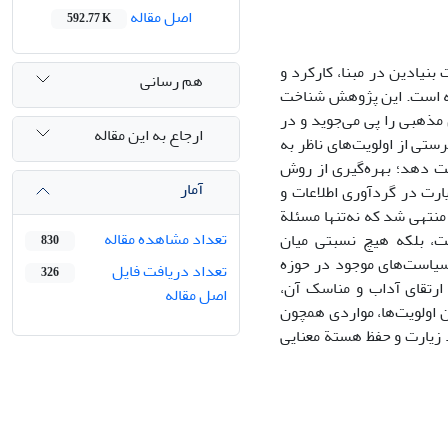
اصل مقاله
592.77 K
یادین در مبنا، کارکرد و
هم رسانی
شته است. این پژوهش شناخت
هبی را پی می‌جوید و در
ارجاع به این مقاله
تی از اولویت‌های ناظر به
 دهد؛ بهره‌گیری از روش
آمار
رت در گردآوری اطلاعات و
نتهی شد که نه‌تنها مسئلة
تعداد مشاهده مقاله
، بلکه هیچ نسبتی میان
830
سیاست‌های موجود در حوزه
تعداد دریافت فایل
326
 ارتقای آداب و مناسک آن،
اصل مقاله
ن اولویت‌ها، مواردی همچون
 زیارت و حفظ هستة معنایی