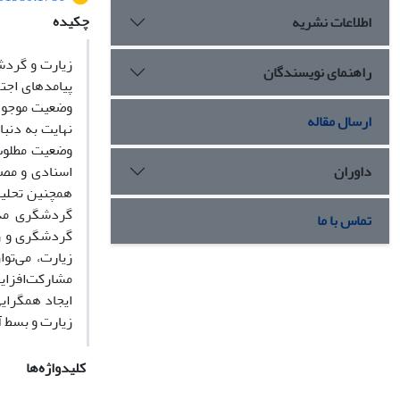
چکیده
اطلاعات نشریه
زیارت و گردش
راهنمای نویسندگان
پیامدهای اجت
وضعیت موجود
ارسال مقاله
نهایت به دنب
وضعیت مطلوب
داوران
اسنادی و مصا
همچنین تحلیل
گردشگری مذه
تماس با ما
گردشگری و زی
زیارت، می‌تو
مشارکت‌افزایی
ایجاد همگرای
زیارت و بسط 
کلیدواژه‌ها