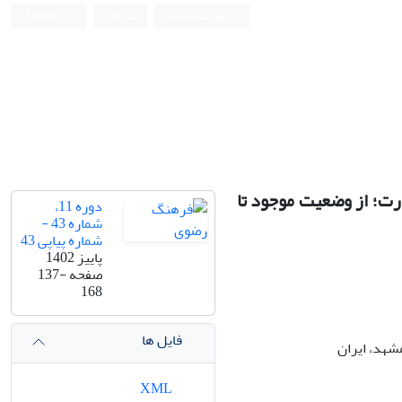
ورود به سامانه
ثبت نام
English
ت؛ از وضعیت موجود تا
دوره 11،
شماره 43 -
شماره پیاپی 43
پاییز 1402
صفحه
137-
168
فایل ها
هد، ایران
XML