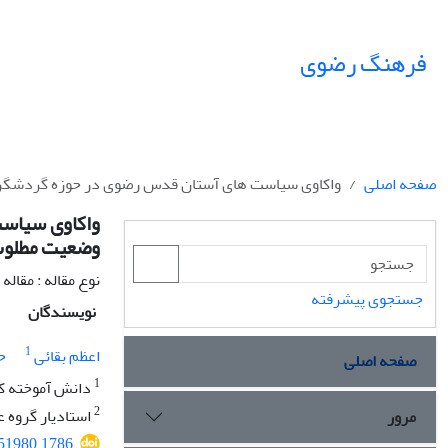
فرهنگ رضوی
صفحه اصلی
واکاوی سیاست های آستان قدس رضوی در حوزه گردشگری 
واکاوی سیاس
وضعیت مطلو
نوع مقاله : مقال
جستجوی پیشرفته
نویسندگان
1
اعظم بقائی
ح
صفحه اصلی
1
دانش آموخته ک
2
استادیار گروه ع
مرور
351980.1786