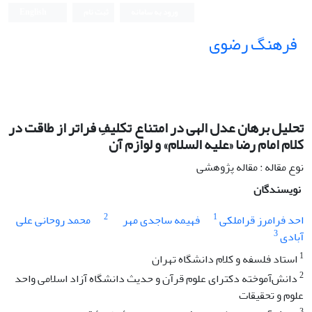
ورود به سامانه
ثبت نام
English
فرهنگ رضوی
تحلیل برهان عدل الهی در امتناع تکلیفِ فراتر از طاقت در
کلام امام رضا «علیه السلام» و لوازم آن
نوع مقاله : مقاله پژوهشی
نویسندگان
2
1
احد فرامرز قراملکی
فهیمه ساجدی مهر
محمد روحانی علی
3
آبادی
1
استاد فلسفه و کلام دانشگاه تهران
2
دانش‌آموخته دکترای علوم قرآن و حدیث دانشگاه آزاد اسلامی واحد
علوم و تحقیقات
3