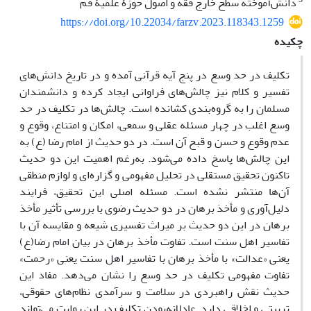
دانش‌آموخته سطح خارج فقه و اصول حوزۀ علمیۀ قم
https://doi.org/10.22034/farzv.2023.118343.1259
چکیده
تکلیف در حد وسع در پنج آیه قرآنی آمده و در تاریخ دانش‌های
تفسیر و کلام نیز چالش‌های فراوانی ایجاد کرده و دانشمندان
مسلمان را به گروه‌بندی‌ کشانده است. چالش‌ها در تکلیف در حد
وسع اغلب در چهار مسئله عقلی و سمعی، امکان و امتناع، وقوع و
عدم وقوع و حسن و قبح آن است. در دو حدیث از امام رضا (ع) به
این چالش‌ها پاسخ داده می‌شود. به‌رغم اهمیت این دو حدیث
تاکنون تحقیق مستقلی در تحلیل مفهومی و گزاره‌ای و لوازم منطقی
آن‌ها منتشر نشده است. مسئله اصلی این تحقیق، فرایند
دلیل‌آوری و مأخذ برهان در دو حدیث رضوی با بررسی تأثیر مأخذ
برهان در این دو حدیث بر میراث تفسیری شیعه و مقایسه آن با
تفاسیر اهل سنت است. تفاوت مأخذ برهان در بیان امام رضا(ع)
یعنی «عدالت» با مأخذ برهان با تفاسیر اهل سنت یعنی «رحمت»
تفاوت مفهومی تکلیف در حد وسع را نشان می‌دهد. مفاد این
حدیث نقش راهبردی در سلامت و سرآمدی نظام‌های حقوقی،
تربیتی و اخلاقی دارد. عادلانه‌بودن تکلیف در این روایت می‌تواند