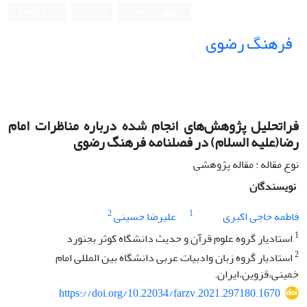
ورود به سامانه
ثبت نام
English
فرهنگ رضوی
فراتحلیل پژوهش‌های انجام شده درباره مناظرات امام
رضا(علیه السلام) در فصلنامه فرهنگ رضوی
نوع مقاله : مقاله پژوهشی
نویسندگان
2
1
فاطمه حاجی اکبری
علیرضا حسینی
1
استادیار گروه علوم قرآن و حدیث دانشگاه کوثر بجنورد
2
استادیار گروه زبان وادبیات عربی دانشگاه بین المللی امام
خمینی،قزوین،ایران.
https://doi.org/10.22034/farzv.2021.297180.1670