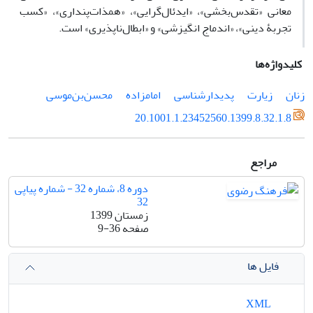
معانی «تقدس‌بخشی»، «ایدئال‌گرایی»، «همذات‌پنداری»، «کسب
تجربۀ دینی»، «اندماج انگیزشی» و «ابطال‌ناپذیری» است.
کلیدواژه‌ها
زنان
زیارت
پدیدارشناسی
امامزاده
محسن‌بن‌موسی
20.1001.1.23452560.1399.8.32.1.8
مراجع
دوره 8، شماره 32 - شماره پیاپی
32
زمستان 1399
صفحه
9-36
فایل ها
XML