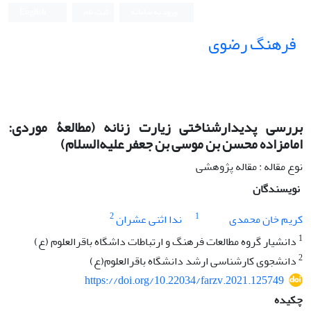
ورود به سامانه
ثبت نام
English
فرهنگ رضوی
بررسی پدیدارشناختی زیارت زنانه (مطالعۀ موردی:
امامزاده محسن بن موسی بن جعفر علیه‌السلام)
نوع مقاله : مقاله پژوهشی
نویسندگان
2
1
کریم خان محمدی
ندا اثنی عشران
1
دانشیار گروه مطالعات فرهنگ و ارتباطات داشگاه باقرالعلوم (ع)
2
دانشجوی کارشناسی ارشد دانشگاه باقرالعلوم(ع)
https://doi.org/10.22034/farzv.2021.125749
چکیده