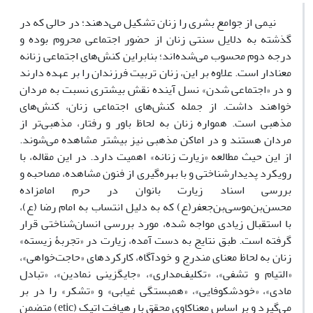
نیمی از جوامع بشری را زنان تشکیل می‌دهند؛ در حالی‌ که در
گذشته به دلایل سنتی زنان از حضور اجتماعی محروم بوده و
درجه دوم محسوب می‌شده‌اند؛ بنابراین کنش‌های اجتماعی زنانه
معنادار است. علاوه بر این، زنان تربیت فرزندان را بر عهده دارند
و در «اجتماعی شدن» نسل آینده نقش بیشتری نسبت به مردان
خواهند داشت. از جمله کنش‌های اجتماعی زنان، کنش‌های
مذهبی است. همواره زنان به لحاظ باور و رفتار، مذهبی‌تر از
مردان هستند و در اماکن مذهبی نیز بیشتر مشاهده می‌شوند.
از این حیث مطالعه «زیارت زنانه» اهمیت دارد. در این مقاله، با
رویکرد پدیدارشناختی و با بهره‌گیری از فنون مشاهده، مصاحبه و
بررسی اسناد زیارت بانوان در حرم امامزاده
محسن‌بن‌موسی‌بن‌جعفر(ع) که به دلیل انتساب به امام رضا (ع)،
با استقبال زیادی مواجه شده، مورد بررسی انسان‌شناختی قرار
گرفته است. طبق نتایج به ‌دست‌ آمده، زیارت در «تجربۀ زیسته»
زنان به لحاظ معنای مندرج و خودآگاه، کارکردهای «حاجت‌خواهی»،
«التیام و تشفی»، «تکلیف‌‌مداری»، «جایگزینی نمادین»، «تبادل
مادی»، «خودشکوفایی»، «همبستگی غیابی» و «تشکر» را در بر
می‌گیرد و بر اساس معناکاوی محقق با رهیافت اتیک (etic) متضمن