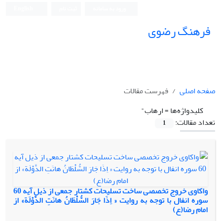
ورود به سامانه
ثبت نام
English
فرهنگ رضوی
صفحه اصلی
فهرست مقالات
کلیدواژه‌ها =
ارهاب"
تعداد مقالات:
1
واکاوی خروج تخصصی ساخت تسلیحات کشتار جمعی از ذیل آیه 60
سوره انفال با توجه به روایت « اِذَا جَارَ السُّلْطَانُ هانَتِ الدَّوْلَة» از
امام رضا(ع)