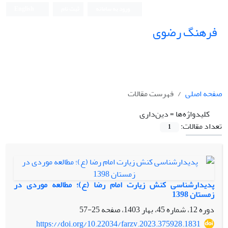
ورود به سامانه
ثبت نام
English
فرهنگ رضوی
صفحه اصلی
فهرست مقالات
کلیدواژه‌ها =
دین‌داری
تعداد مقالات:
1
پدیدارشناسی کنش زیارت امام رضا (ع)؛ مطالعه موردی در
زمستان 1398
دوره 12، شماره 45، بهار 1403، صفحه
25-57
https://doi.org/10.22034/farzv.2023.375928.1831