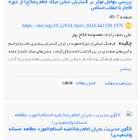
بررسی عوامل موثر بر گسترش جشن میلاد امام رضا(ع) از دوره
قاجار تا انقلاب اسلامی
صفحه
7-40
https://doi.org/10.22034/farzv.2024.441339.1976
علی نجف زاده، معصومه فلاح پور
چکیده
فرهنگ شیعی از دورۀ صفویه در ایران گسترش بیشتری یافت و مراسم
و
آیین
های متعددی در بزرگداشت ائمه شکل گرفت. جشن
های میلاد ائمه از جمله
مناسبت
های فرهنگی بوده که طی دو قرن اخیر رشد بیشتری یافته و جزئی از آداب
و رسوم شیعیان شده
است. بیشتر مراسم مذهبی شامل سوگواری
ها و جشن
ها
بیشتر
در بارگاه رضوی به طور مفصل و طبق تشریفاتی خاص برگزار می
شود. برخی از این
اصل مقاله
مشاهده مقاله
مراسم
ریشه در ابتکارات دورۀ قاجار و پهلوی دارد و شناخت نحوۀ شکل
گیری و
5.06 M
عوامل موثر بر آن از لحاظ فرهنگی، جامعه
شناسی و تاریخی حائز اهمیت است. جشن
میلاد امام رضا
(ع)
یکی از مهم
ترین مراسم
مذهبی شیعیان در مشهد است که در
دو قرن اخیر با شکوه بیشتری برگزار شده
است. سوال اصلی پژوهش این است که
عوامل موثر بر تبدیل مراسم میلاد امام رضا
(ع)
به یک جشن بزرگ شیعی از دورۀ
قاجار تا انقلاب اسلامی چه بوده
است؟ این پژوهش به روش پژوهش
های تاریخی و
الگوی مدیریت بحران امام رضا(علیه السلام)(مورد مطالعه :مسئله
با استفاده از منابع اسنادی، مطبوعاتی و کتابخانه
ای به
صورت توصیفی تحلیلی جشن
ولایتعهدی)
میلاد امام رضا
(ع)
را از دورۀ قاجار تا انقلاب اسلامی بررسی و از اسناد کتابخانۀ