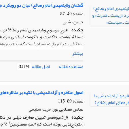
گفتمان ولایتعهدی امام رضا(ع) میان دو رویکرد
صفحه
49-87
حسن بشیر
(ع)
چکیده
طرح موضوع ولایتعهدی امام رضا
توسط
مسئلۀ امامت، حاکمیت و حکومت اسلامی مرتبط ب
استثنایی در تاریخ عباسیان است که با جریان‌ه
ظهور
گفتمانی شده است که بر پایۀ «ولایتعهدی
بیشتر
به‌مثابه یک گفتمان مؤثر در طرح دیدگاه‌های م
«زیست ـ سیاست» مورد تحلیل قرار داده و برخ
اصل مقاله
مشاهده مقاله
5.11 M
تدبیر) را بر پایۀ آن و با روش
«پدام» مورد ارزیابی
اصول مناظره و آزاداندیشی با تکیه بر مناظره‌های
صفحه
89-115
عباس مصلایی پور، مریم سلیمی
چکیده
از شیوه‌های تبیین معارف دینی در م
( ع)
احتجاج‌هایی بوده است که ائمه معصومین
یا 