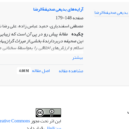
مضامین قرآنی نمود دارد.
آرایه‌های بدیعی صحیفة‌الرضا
صفحه
148-179
مصطفی اسفندیاری، حمید عباس زاده، علی رضا نا
چکیده
مقالۀ پیش رو در پی آن است که زیبایی
این صحیفه دربردارندۀ بخشی از میراث گران‌بها
اسلام و ارزش‌های اخلاقی را به‌واسطۀ
سخنانی ممل
همچون: جناس، سجع، ازدواج و... در سخن خویش به
بیشتر
معنی و تأثیرگذاری کلام خویش بر مخاطب بیافزای
سخن می‌افزاید و زیبایی آن‌را فزونی می‌بخشد به‌
اصل مقاله
مشاهده مقاله
4.08 M
فاصله بگیرند. نویسندگان مقاله با پژوهشی تحلیلی
را بر القای بهتر کلام و مفهوم بررسی می‌کنند، در ا
چهرۀ زیبایی‌های این صحیفه برگیرند.
این اثر تحت مجوز
بین‌المللی
قرار دارد.