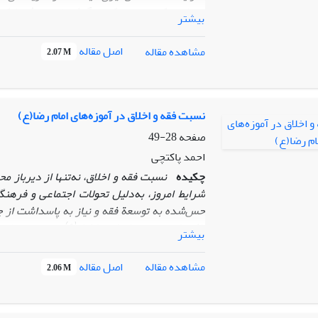
و مبانی مکتب رضوی که بر گرفته از سیرۀ مبارک 
بیشتر
گفتمان اسلامی دارد؟ برای این منظور نگارنده
معرفت‌شناسی، غایت‌شناسی و روش‌شناسی می‌پرد
اصل مقاله
مشاهده مقاله
2.07 M
که: سیاست در مکتب رضوی نه علم قدرت، بلکه ع
سیاست (مستند به اصول مکتب رضوی) می‌تواند به
نسبت فقه و اخلاق در آموزه‌های امام رضا(ع)
صفحه
28-49
احمد پاکتچی
چکیده
نسبت فقه و اخلاق، نه‌تنها از دیرباز م
شرایط امروز، به‌دلیل تحولات اجتماعی و فره
حس‌شده به توسعة فقه و نیاز به پاسداشت از جا
(ع)
یافته است. در
میان ائمه اطهار
چنین می نماید 
بیشتر
حضرت ـ توجهی خاص به فقه و اخلاق مبذول داش
است. در این راستا می‌توان دریافت که نگرش
ط
اصل مقاله
مشاهده مقاله
2.06 M
انسانی احکام و تکیه
بر تأدیب در رفتار دینی و
آن حضرت دیده می‌شود، مبنای استواری برای پیو
درک دقایق آن، می‌تواند الگویی کارآمد برای بازن