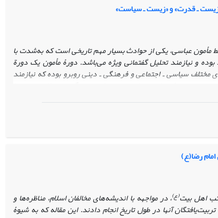
 «زیست ـ قدرت» و «زیست ـ سیاست»
 مأمون عباسی، یکی از حوادث بسیار مهم
تاریخی است که به‌شدت با
وده و نیازمند
تحلیل گفتمانی ویژه می‌باشد. دورۀ مأمون یک دورة
ای مختلف سیاسی ـ اجتماعی و فرهنگی ـ دینی روبرو بوده که نیازمند
» مبتنی می‌باشد. این مقاله درصدد است تا «گفتمان
ولایتعهدی» را
ربوط به «سلطه» و «تدبیر» بر
اساس رویکردهای «زیست ـ قدرت» و
(ع)
وردهای
مأمون عباسی (رویکرد سلطه) و حضرت امام رضا
(رویکرد
 قرار دهد.
 امام رضا(ع)
(ع)
کتب اهل بیت
، در مواجهه با اندیشه‌های مخالفان
اسلام، مناظره‌ها و
تربیت‌یافتگان آنها در طول تاریخ انجام دادند. این مقاله که به شیوۀ