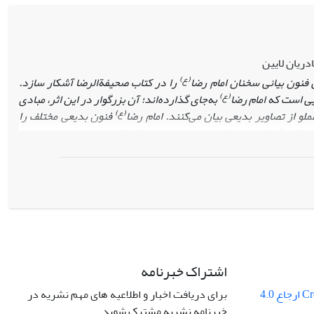
دریان لایین
(ع)
 فنون بیانی سخنان امام رضا
را در کتاب
صحیفة‌الرضا
آشکار سازد.
(ع)
یی است که امام
رضا
به‌جای گذارده‌اند؛ آن بزرگوار در این اثر، مبادی
(ع)
و از تصاویر بدیعی بیان می‌کنند. امام رضا
فنون بدیعی مختلف را
‌کار گرفته‌اند، ایشان سعی نموده‌اند با کمک این صور بدیعی بر عمق
ند و در این راه ظرفیت‌های تعبیری و الهام‌بخشی را که این فنون بر
کار گرفته‌اند؛ بی‌آنکه با سخنان دینی خود از ذخیرۀ معنوی ـ دینی خود
 و با استفاده از منابع کتابخانه‌ای، تصاویر بدیعی
و اهمیت و تأثیر آنها
ین راه از نمونه‌هایی
از
صحیفۀ‌الرضا
بهره برده می‌شود تا اینکه پرده از
اشتراک خبرنامه
برای دریافت اخبار و اطلاعیه های مهم نشریه در
Creative Commons ارجاع 4.0
خبرنامه نشریه مشترک شوید.