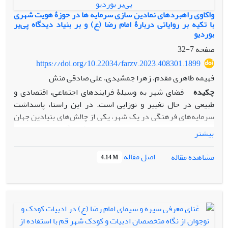
واکاوی راهبردهای نمادین سازی سرمایه ها در حوزۀ هویت شهری
با تکیه بر روایاتی دربارۀ امام رضا (ع) و بر بنیاد دیدگاه پی‌یر
بوردیو
صفحه
7-32
https://doi.org/10.22034/farzv.2023.408301.1899
فهیمه طاهری مقدم، زهرا جمشیدی، علی صادقی منش
چکیده
فضای شهر به وسیلۀ فرایندهای اجتماعی، اقتصادی و
طبیعی در حال تغییر و نوزایی است. در این راستا، پاسداشت
سرمایه‌های فرهنگی در یک شهر، یکی از چالش‌های بنیادین جهان
معاصر است؛ هویت مردم، بر سرمایه‌های فرهنگی برجای مانده از
بیشتر
گذشته، استوار است و یافتن راهی میانه برای توسعۀ پایدار
شهرها، همراه با حفظ شاخصه‌های هویتی، دغدغۀ همیشگی
اصل مقاله
مشاهده مقاله
4.14 M
پژوهشگران این حوزه بوده‌ است. از جملۀ سرمایه‌های اجتماعی و
فرهنگی ایران، شخصیتِ امام رضا (ع) است که سفر ایشان به
ایران، بزرگ‌ترین رویداد مذهبی تاریخ ایران بوده و گنجینه‌ای از
روایت‌ها را در اختیار ایرانیان قرار داده‌ است؛ روایت‌هایی که هر
کدام، ضمن آنکه به‌مثابۀ سرمایۀ فرهنگی می‌توانند مورد توجّه
قرار گیرند، قابلیت تبدیل به سرمایۀ نمادین و ایجاد ارزش افزوده