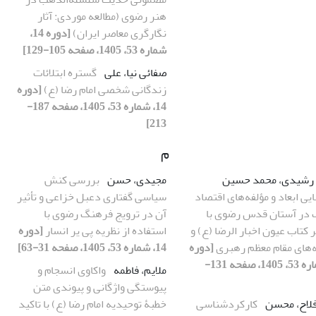
هنر رضوی (مطالعه موردی: آثار
نگارگری معاصر ایران)
[دوره 14،
شماره 53، 1405، صفحه 105-129]
صفائی نیا، علی
گستره ابتلائات
زندگانی شخصی امام رضا (ع)
[دوره
14، شماره 53، 1405، صفحه 187-
213]
م
رشیدی، محمد حسین
مجیدی، حسن
بررسی کنش
ی ابعاد و مؤلفه‌های اقتصاد
سیاسی گفتاری دعبل خزاعی و تأثیر
در آستان قدس رضوی با
آن در ترویج فرهنگ رضوی با
ر کتاب عیون اخبار الرضا (ع) و
استفاده از نظریه پی یر انسار
[دوره
‌های مقام معظم رهبری
[دوره
14، شماره 53، 1405، صفحه 31-63]
14، شماره 53، 1405، صفحه 131-
ملایم، فاطمه
واکاوی انسجام و
پیوستگی واژگانی و پیوندی متن
لاح، محسن
کارکردشناسی
خطبۀ توحیدیه امام رضا (ع) با تاکید