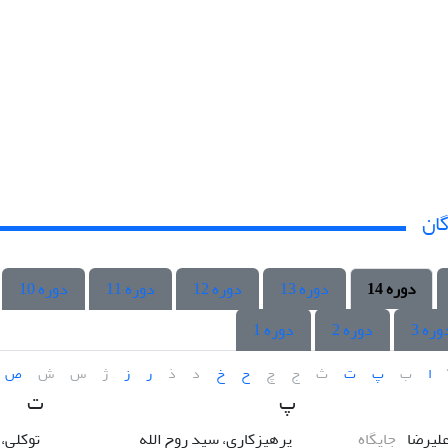
گان
دوره 14
دوره 13
دوره 12
دوره 11
دوره 10
وره 3
دوره 2
دوره 1
ا
ب
پ
ت
ث
ج
چ
ح
خ
د
ذ
ر
ز
ژ
س
ش
ص
پ
ت
لیرضا
جایگاه
پرهیزکاری، سید روح الله
توکلی،