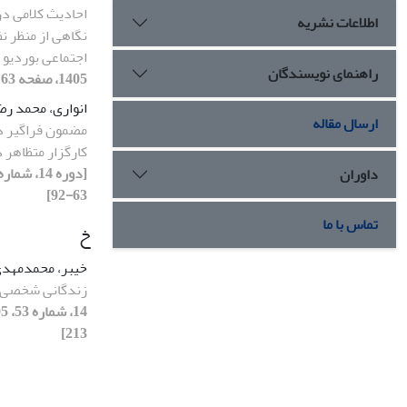
احادیث کلامی د
اطلاعات نشریه
نگاهی از منظر ن
اجتماعی بوردیو
راهنمای نویسندگان
1405، صفحه 163-185]
انواری، محمد رض
ارسال مقاله
مضمون فراگیر در
کارگزار متظاهر 
داوران
63-92]
تماس با ما
خ
خیبر، محمدمهد
زندگانی شخصی ا
213]