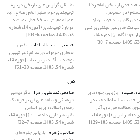
عید قمی از سخن امام رضا
تطبیقی گزارش‌های تاریخی دربارۀ
السلام) در خصوص
توپ‌بندی حرم مطهر امام رضا(ع) (به
بودن کائن نزد خویش» (و
همراه معرفی نسخۀ خطی نویافته
هیافت های غیر مبتنی بر نفی
دربارۀ توپ‌بندی)
[دوره 14، شماره
 از خودآگاهی)
[دوره 14،
53، 1405، صفحه 65-103]
حسینی، زینب السادات
نقش
معماری حرم امام رضا (ع) در تبیین
توحید با تأکید بر تزیینات
[دوره 14،
شماره 54، 1405، صفحه 33-61]
ص
ده، فهیمه
بازیابی جلوه‌های
صادقی نقدعلی، زهرا
دگردیسی
 حدیث سلسله‌الذهب در
فرهنگی و پیامدهای آن بر فرهنگ
ی (مطالعه موردی: آثار
رضوی (‌مطالعه‌ای بر اساس
ی معاصر ایران)
[دوره 14،
نظریه‌پردازی داده‌بنیاد‌)
[دوره 14،
شماره 54، 1405، صفحه 7-32]
صالحی، زهره
بازیابی جلوه‌های
مضمونی حدیث سلسله‌الذهب در