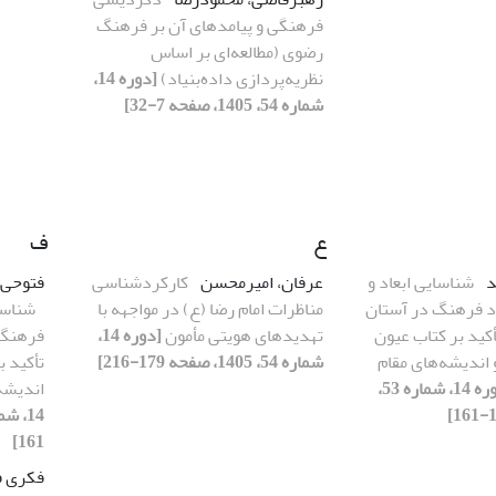
فرهنگی و پیامدهای آن بر فرهنگ
رضوی (‌مطالعه‌ای بر اساس
نظریه‌پردازی داده‌بنیاد‌)
[دوره 14،
شماره 54، 1405، صفحه 7-32]
ع
ف
د
شناسایی ابعاد و
عرفان، امیرمحسن
کارکردشناسی
فتوحی 
اد فرهنگ در آستان
مناظرات امام رضا (ع) در مواجهه با
شناسای
کید بر کتاب عیون
تهدیدهای هویتی مأمون
[دوره 14،
فرهنگ 
و اندیشه‌های مقام
شماره 54، 1405، صفحه 179-216]
تأکید ب
[دوره 14، شماره 53،
اندیشه
161]
فکری ف