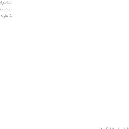
مناظرات
تهدیده
شماره 54، 1405، صفحه 179-216]
لیل تاریخ انگاره ای