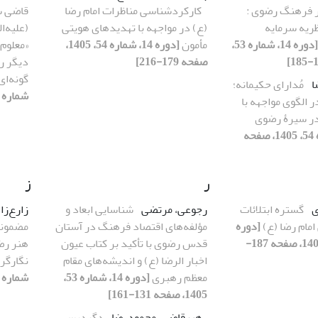
ر فرهنگ رضوی :
کارکردشناسی مناظرات امام رضا
قاضی س
ظریه سرمایه
(ع) در مواجهه با تهدیدهای هویتی
(علیه‌
[دوره 14، شماره 53،
مأمون
[دوره 14، شماره 54، 1405،
«معلوم‌
صفحه 179-216]
دیگر ر
گونه‌ای
ا
مُدارای حکیمانه؛
شماره 53، 1405، صفحه 7-30]
 الگوی مواجهه با
در سیرۀ رضوی
[دوره 14، شماره 54، 1405، صفحه
ر
ز
ی
گستره ابتلائات
رجوعی، مرتضی
شناسایی ابعاد و
زارع‌زا
مام رضا (ع)
[دوره
مؤلفه‌های اقتصاد فرهنگ در آستان
مضمونی
14، شماره 53، 1405، صفحه 187-
قدس رضوی با تأکید بر کتاب عیون
هنر رضو
اخبار الرضا (ع) و اندیشه‌های مقام
نگارگر
معظم رهبری
[دوره 14، شماره 53،
شماره 53، 1405، صفحه 105-129]
1405، صفحه 131-161]
رهبرقاضی، محمودرضا
دگردیسی