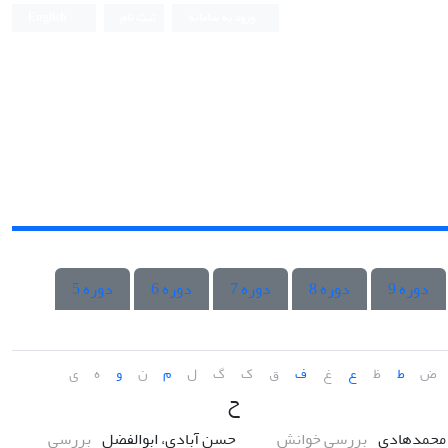
ورود به سامانه
ثبت نام
English
دوره 9
دوره 8
دوره 7
دوره 6
دوره 5
ض
ط
ظ
ع
غ
ف
ق
ک
گ
ل
م
ن
و
ه
ی
ح
 محمدهادی
بررسی خوانش
حسن آبادی، ابوالفضل
بررسی