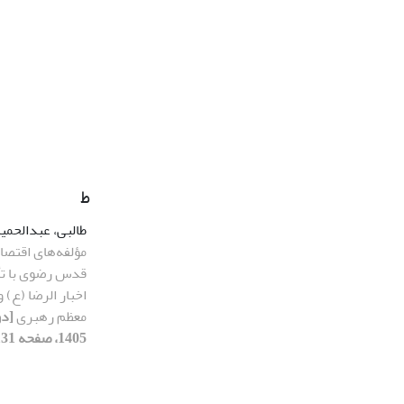
ط
طالبی، عبدالحمی
مؤلفه‌های اقتص
قدس رضوی با تأ
اخبار الرضا (ع) 
معظم رهبری
1405، صفحه 131-161]