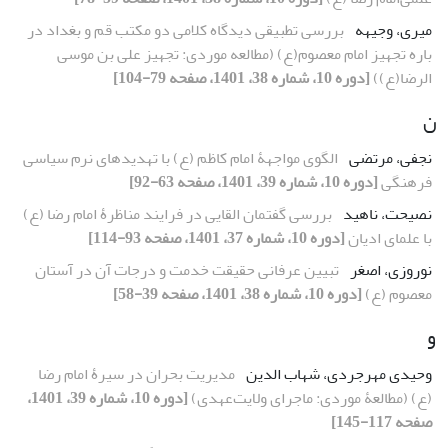
میری، وجیهه
بررسی تطبیقی دیدگاه کلامی دو مکتب قم و بغداد در
باره تجهیز امام معصوم(ع) (مطالعه موردی: تجهیز علی بن موسی
الرضا(ع))
[دوره 10، شماره 38، 1401، صفحه 79-104]
ن
نجفی، مرتضی
الگوی مواجهۀ امام کاظم (ع) با تهدیدهای نرم سیاسی
فرهنگی
[دوره 10، شماره 39، 1401، صفحه 63-92]
نصیحت، ناهید
بررسی گفتمان القایی در فرایند مناظرۀ امام رضا (ع)
با علمای ادیان
[دوره 10، شماره 37، 1401، صفحه 93-114]
نوروزی، اصغر
تبیین عرفانی حقیقت خدمت و درجات آن در آستان
معصوم (ع)
[دوره 10، شماره 38، 1401، صفحه 39-58]
و
وحیدی مهرجردی، شهاب الدین
مدیریت بحران در سیرۀ امام رضا
(ع) (مطالعۀ موردی: ماجرای ولایت‌عهدی)
[دوره 10، شماره 39، 1401،
صفحه 117-145]