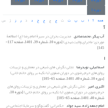
دوره 6
دوره 5
دوره 4
دوره 3
دوره 2
دوره 1
همه
آ
ا
ب
پ
ت
ث
ج
چ
ح
خ
د
ذ
ر
ز
ژ
س
آ
آب پیکر، محمدصادق
مدیریت بحران در سیرۀ امام رضا (ع) (مطالعۀ
موردی: ماجرای ولایت‌عهدی)
[دوره 10، شماره 39، 1401، صفحه 117-
145]
ا
اسماعیلی، نویدرضا
تجلی نگرش های شیعی در معماری و تزیینات
رواق‌های حرم رضوی در دوران صفوی (با تکیه بر رواق حاتم خانی)
[دوره 10، شماره 40، 1401، صفحه 65-105]
اکبری، امیر
تجلی نگرش های شیعی در معماری و تزیینات رواق‌های
حرم رضوی در دوران صفوی (با تکیه بر رواق حاتم خانی)
[دوره 10،
شماره 40، 1401، صفحه 65-105]
امام جمعه زاده، سید جواد
حکمرانی؛ گفت‌وگو و سرمایۀ اجتماعی در