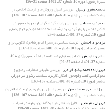
سیرۀ رضوی
[دوره 10، شماره 37، 1401، صفحه 31-56]
محمدجعفری، رسول
بررسی اصول و روش‌های تربیت اخلاقی در
روایات امام رضا(ع)
[دوره 10، شماره 40، 1401، صفحه 107-136]
محمودی، مصطفی
بررسی روایت گردشگران از تجربه حضور در
اماکن مقدس با رویکرد پدیدارشناسانه: مطالعه موردی حرم رضوی
[دوره 10، شماره 37، 1401، صفحه 9-29]
مزدخواه، احسان
تربیت سیاسی درسیرۀ امام رضا(ع)؛ الگویی برای
بصیرت افزایی
[دوره 10، شماره 38، 1401، صفحه 105-137]
مطلبی، داریوش
تحلیل محتوای فصلنامه فرهنگ رضوی
[دوره 10،
شماره 37، 1401، صفحه 57-92]
میرزازاده احمدبیگلو، فرامرز
بررسی تطبیقی مناظرات رضوی و
دموکراسی گفت وگومحور؛ امکان کاربرد سیاست رضوی در دوران
معاصر
[دوره 10، شماره 40، 1401، صفحه 137-163]
میرزامحمدی، محمد‌حسن
بررسی اصول و روش‌های تربیت اخلاقی در
روایات امام رضا(ع)
[دوره 10، شماره 40، 1401، صفحه 107-136]
میرزایی، مرتضی
تحلیل انتقادی از دیدگاه ابن تیمیه در منزلت
علمی‌‌امام رضا (ع)
[دوره 10، شماره 38، 1401، صفحه 59-78]