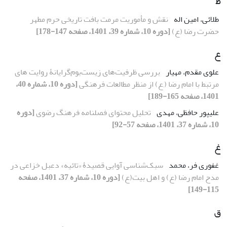
ط
طلائی، امین اله
نقش و مأموریت مرمت بافت تاریخی حرم مطهر
حضرت رضا (ع)
[دوره 10، شماره 39، 1401، صفحه 147-178]
ع
علوی مقدم، مهیار
بررسی ظرفیت‌های زیست‌بوم‌گرایانۀ روایت های
مرتبط با امام رضا (,ع) از منظر مطالعات فرهنگی
[دوره 10، شماره 40،
1401، صفحه 165-189]
علیپور حافظی، مهدی
تحلیل محتوای فصلنامه فرهنگ رضوی
[دوره
10، شماره 37، 1401، صفحه 57-92]
غ
غفوری فر، محمد
سبک‌شناسی آوایی قصیدۀ «تائیه» دعبل خزاعی در
مدح امام رضا (ع) و اهل بیت(ع)
[دوره 10، شماره 37، 1401، صفحه
115-149]
ق