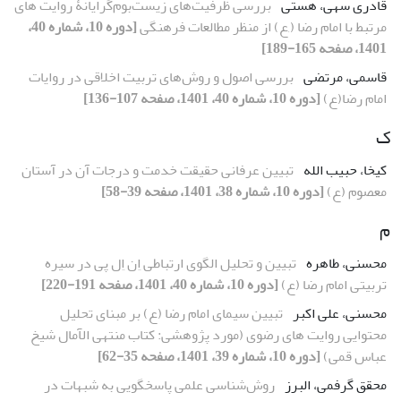
قادری سهی، هستی
بررسی ظرفیت‌های زیست‌بوم‌گرایانۀ روایت های
مرتبط با امام رضا (,ع) از منظر مطالعات فرهنگی
[دوره 10، شماره 40،
1401، صفحه 165-189]
قاسمی، مرتضی
بررسی اصول و روش‌های تربیت اخلاقی در روایات
امام رضا(ع)
[دوره 10، شماره 40، 1401، صفحه 107-136]
ک
کیخا، حبیب الله
تبیین عرفانی حقیقت خدمت و درجات آن در آستان
معصوم (ع)
[دوره 10، شماره 38، 1401، صفحه 39-58]
م
محسنی، طاهره
تبیین و تحلیل الگوی ارتباطی اِن اِل پی در سیره
تربیتی امام رضا (ع)
[دوره 10، شماره 40، 1401، صفحه 191-220]
محسنی، علی اکبر
تبیین سیمای امام رضا (ع) بر مبنای تحلیل
محتوایی روایت های رضوی (مورد پژوهشی: کتاب منتهی الآمال شیخ
عباس قمی)
[دوره 10، شماره 39، 1401، صفحه 35-62]
محقق گرفمی، البرز
روش‌شناسی علمی پاسخگویی به شبهات در