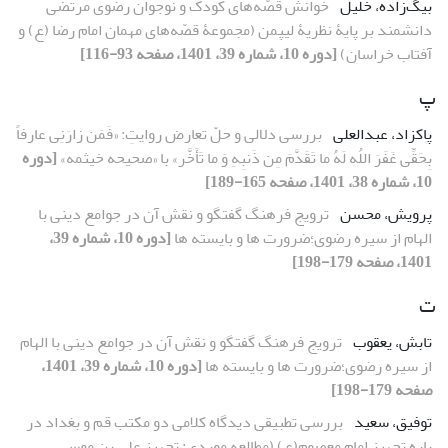
بیگ‌زاده، خلیل
خوانش قصّه‌های کودک و نوجوان رضوی مرتضی
دانشمند بر پایۀ نظریۀ لیپمن (مجموعۀ ‌قصّه‌های مهمان امام رضا (ع) و
آفتاب خراسان)
[دوره 10، شماره 39، 1401، صفحه 93-116]
پ
پاکزاد، عبدالعلی
بررسی دلالی و حلّ تعارض روایتِ: «فَمَن زارَنِی عارفاً
بِحَقِّی غَفَرَ اللُه لَهُ ما تَقَدَّمَ مِن ذَنبِهِ وَ ما تَأَخَّر» با «صحیحه خیثمه»
[دوره
10، شماره 38، 1401، صفحه 165-189]
پرویش، محسن
ترویج فرهنگ گفتگو و نقش آن در جوامع دینی با
الهام از سیره رضوی؛ضرورت ها و بایسته ها
[دوره 10، شماره 39،
1401، صفحه 179-198]
ت
تابش، یعقوب
ترویج فرهنگ گفتگو و نقش آن در جوامع دینی با الهام
از سیره رضوی؛ضرورت ها و بایسته ها
[دوره 10، شماره 39، 1401،
صفحه 179-198]
توفیق، سعید
بررسی تطبیقی دیدگاه کلامی دو مکتب قم و بغداد در
باره تجهیز امام معصوم(ع) (مطالعه موردی: تجهیز علی بن موسی