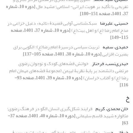
تفریحی با تأکید بر هویت ایرانی- اسلامی؛ مشهد مال
[دوره 10، شماره
37، 1401، صفحه 151-180]
حسینی، علیرضا
سبک‌شناسی آوایی قصیدۀ «تائیه» دعبل خزاعی در
مدح امام رضا (ع) و اهل بیت(ع)
[دوره 10، شماره 37، 1401، صفحه
115-149]
حمیدی، سمیه
تربیت سیاسی درسیرۀ امام رضا(ع)؛ الگویی برای
بصیرت افزایی
[دوره 10، شماره 38، 1401، صفحه 105-137]
حیدری‌نسب، فرحناز
خوانش قصّه‌های کودک و نوجوان رضوی
مرتضی دانشمند بر پایۀ نظریۀ لیپمن (مجموعۀ ‌قصّه‌های مهمان امام
رضا (ع) و آفتاب خراسان)
[دوره 10، شماره 39، 1401، صفحه 93-
116]
خ
خان محمدی، کریم
فرایند شکل‌گیری انسان الگو در فرهنگ رضوی:
مثالواره شهید قاسم سلیمانی
[دوره 10، شماره 40، 1401، صفحه 37-
63]
خرقانی، حسن
روش‌شناسی علمی پاسخگویی به شبهات در سیرۀ