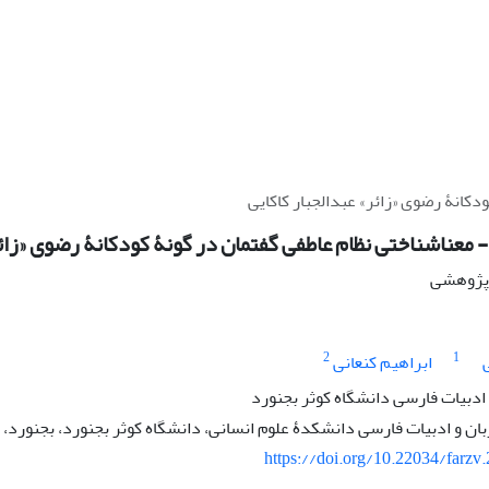
کانۀ رضوی «زائر» عبدالجبار کاکایی
معناشناختی نظام عاطفی گفتمان در گونۀ کودکانۀ رضوی «زائر
ه پژوهشی
2
1
ابراهیم کنعانی
 ادبیات فارسی دانشگاه کوثر بجنورد
بان و ادبیات فارسی دانشکدۀ علوم انسانی، دانشگاه کوثر بجنورد، بجنورد، ا
https://doi.org/10.22034/farzv