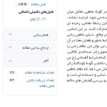
اصل مقاله
2.95 M
در گونۀ عاطفی، تعامل میان
فایل‌های تکمیلی/اضافی
ه می ­شود، فرایند نشانه ـ
27-77.pdf
 رابطۀ تعاملی، زمینه­ ای
مشارکت کنند. بر این اساس،
ر واقع، دنیای عاطفی زبانی
هم رسانی
یط تحقق و طغیان معنا در آن
­ توان این نظام زبانی را
ارجاع به این مقاله
ی زائر عبدالجبار کاکایی،
 کدام شرایط گفتمانی رُخ می
آمار
در گفتمان حاکم بر گونۀ کودکانۀ زائر
شان می­ دهد که نظام عاطفی
تعداد مشاهده مقاله
573
، تنشی و جسمانه ­ای است و
تعداد دریافت فایل
 و بررسی گفتمان ­های حاکم
977
اصل مقاله