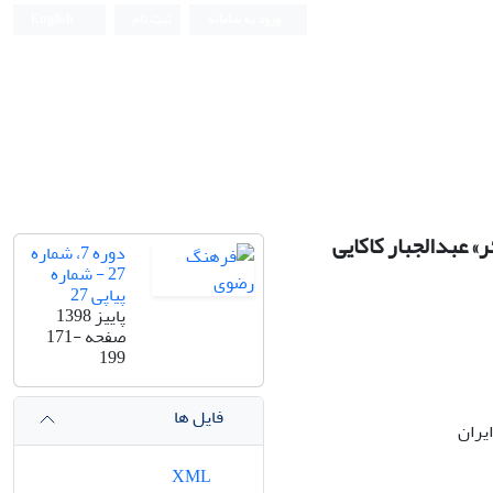
ورود به سامانه
ثبت نام
English
» عبدالجبار کاکایی
دوره 7، شماره
27 - شماره
پیاپی 27
پاییز 1398
صفحه
171-
199
فایل ها
یران
XML