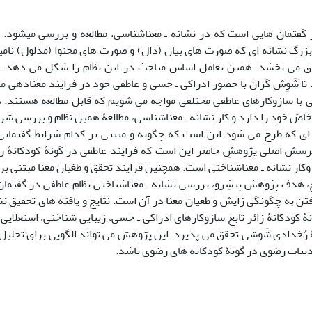
 گفتمان ­هایی است که در نشانه ـ معناشناسی، مطالعه و بررسی می­شود. 
زرگ نشانه ­ای که صورت­ های بیان (دال) و صورت­ های محتوا (مدلول) نامید
قق می­ بخشد. همین تعامل اساس مباحث در این نظام را شکل می دهد. این
 تا شَوِش گران با حضور ادراکی ـ حسی و عاطفی خود در فرایند معنادهی 
 با سازوکارهای عاطفی مختلفی مواجه می­ شویم که قابل مطالعه هستند. د
اصّ خود را دارد و کار نشانه ـ معناشناسی، مطالعۀ همین نظام و بررسی شرا
ای که طرح می­ شود این است که چگونه و مبتنی بر کدام شرایط گفتمانی می
پرسش اصلی پژوهشِ حاضر این است که فرایند عاطفی در گونۀ کودکانۀ رضو
وکار نشانه ـ معناشناختی است. همچنین فرایند تحقق و طغیان معنا مبتنی بر
دهد. در واقع، هدف پژوهش پیشِ‎رو، بررسی نشانه ـ معناشناختی نظام عاطفی 
تن به چگونگی زایش و طغیان معنا در آن است. نتایج و یافته­ های تحقیق ن
ۀ کودکانۀ زائر تابع سازوکارهای ادراکی ـ حسی، زیبایی­ شناختی، استعلایی
 رُخدادی شَوِشی تحقق می ­پذیرد. این پژوهش می­ تواند الگویی برای تحلیل
بیات رضوی در گونۀ کودکانه ­های رضوی باشد.