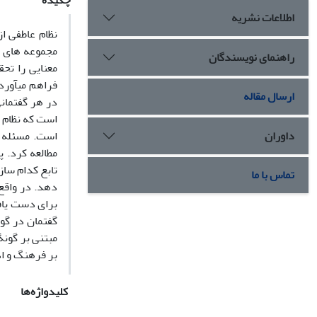
چکیده
اطلاعات نشریه
نظام عاطفی از
مجموعه­ های ب
راهنمای نویسندگان
معنایی را تح
فراهم می­آورد
ارسال مقاله
در هر گفتمانی
است که نظام خ
داوران
است. مسئله­ 
مطالعه کرد. 
تابع کدام ساز
تماس با ما
برای دست­ یاف
گفتمان در گون
مبتنی بر گونۀ
بر فرهنگ و اد
کلیدواژه‌ها