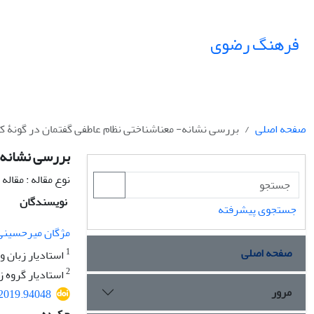
فرهنگ رضوی
صفحه اصلی
بررسی نشانه- معناشناختی نظام عاطفی گفتمان در گونۀ کود
بررسی نشانه- 
نوع مقاله : مقال
نویسندگان
جستجوی پیشرفته
مژگان میرحسینی
صفحه اصلی
1
استادیار زبان و
2
استادیار گروه ز
مرور
.2019.94048