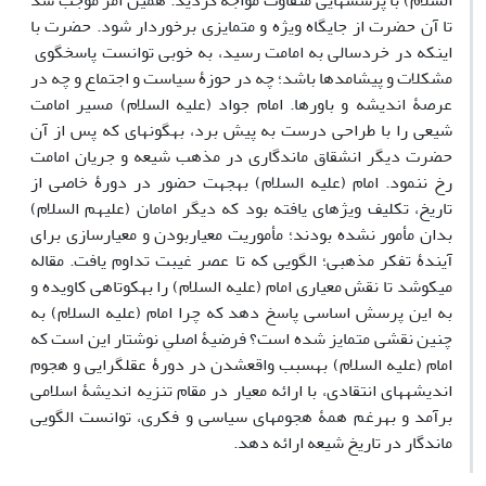
السلام) با پرسش‎هایی متفاوت مواجه گردید. همین امر موجب شد
تا آن حضرت از جایگاه ویژه و متمایزی برخوردار شود. حضرت با
اینکه در خردسالی به امامت رسید، به خوبی توانست پاسخگوی
مشکلات و پیشامدها باشد؛ چه در حوزۀ سیاست و اجتماع و چه در
عرصۀ اندیشه و باورها. امام جواد (علیه‏ السلام) مسیر امامت
شیعی را با طراحی درست به پیش برد، به‎گونه‎ای که پس از آن
حضرت دیگر انشقاق ماندگاری در مذهب شیعه و جریان امامت
رخ ننمود. امام (علیه‏ السلام) به‎جهت حضور در دورۀ خاصی از
تاریخ، تکلیف ویژه‎ای یافته بود که دیگر امامان (علیهم‏ السلام)
بدان مأمور نشده بودند؛ مأموریت معیاربودن و معیارسازی برای
آیندۀ تفکر مذهبی؛ الگویی که تا عصر غیبت تداوم یافت. مقاله
می‎کوشد تا نقش معیاری امام (علیه ‏السلام) را به‎کوتاهی کاویده و
به این پرسش اساسی پاسخ دهد که چرا امام (علیه‏ السلام) به
چنین نقشی متمایز شده است؟ فرضیۀ اصلیِ نوشتار این است که
امام (علیه ‏السلام) به‎سبب واقع‎شدن در دورۀ عقل‎گرایی و هجوم
اندیشه‎های انتقادی، با ارائه معیار در مقام تنزیه اندیشۀ اسلامی
برآمد و به‎رغم همۀ هجوم‎های سیاسی و فکری، توانست الگویی
ماندگار در تاریخ شیعه ارائه دهد.