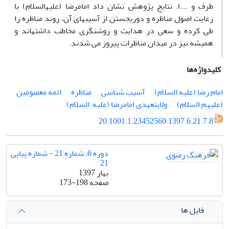
طرف و ...). نتایج پژوهش نشان داد امام‎رضا (علیه‎السلام) با
رعایت اصول مناظره و دوری‎جستن از آسیب­های آن، روند مناظره را
طی کرده و سعی در هدایت و روشنگری مخاطب داشته‎اند و
همیشه نیز در میدان مناظرات پیروز می­ شدند.
کلیدواژه‌ها
امام ‎رضا (علیه ‎السلام)
آسیب ‎شناسی
مناظره
ائمه معصومین
(علیهم ‎السلام)
ولایتعهدی امام‎رضا (علیه ‎ السلام)
20.1001.1.23452560.1397.6.21.7.8
دوره 6، شماره 21 - شماره پیاپی
21
بهار 1397
صفحه
173-198
فایل ها