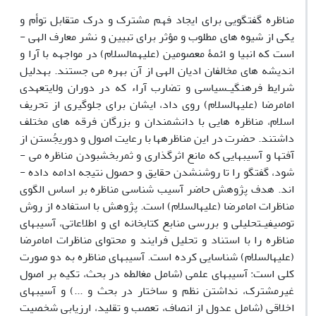
مناظره گفتگویی برای ایجاد فهم مشترک و درک متقابل توأم و
یکی از شیوه­ های مطلوب و مؤثر برای تبیین و نشر معارف الهی ­
است که انبیا و ائمۀ معصومین (علیهم‎السلام) در مواجهه با آرا و
اندیشه­ های مخالفان ادیان الهی از آن بهره می­ جستند. به‎دلیل
شرایط فرهنگی‎ـ‎سیاسی و تضارب آراء که در دوران ولایتعهدی
امام‎رضا (علیه‎السلام) روی داد، ایشان برای جلوگیری از تحریف
اسلام، مناظره­ هایی با دانشمندان و بزرگان فرقه­ های مختلف
داشتند. حضرت در این مناظره‎ها با رعایت اصول و دوری‎جُستن از
آفت­ها و آسیب­هایی که مانع اثرگذاری و ثمربخش‎بودن مناظره می ­
شود، گفتگو را تا روشن‎شدن حقایق و حصول نتیجه ادامه داده ­
اند. هدف پژوهش حاضر آسیب­ شناسی مناظره بر اساس الگوی
مناظرات امام‎رضا (علیه‎السلام) است. پژوهش با استفاده از روش
توصیفی‎ـ‎تحلیلی و بررسی منابع کتابخانه ­ای و اطلاعاتی، آسیب­های
مناظره را با استناد و تحلیل فرایند و محتوای مناظرات امام‎رضا
(علیه‎السلام) شناسایی کرده است. آسیب­های مناظره به دو صورت
کلی است: آسیب­های علمی (شامل مغالطه در بحث، تکیه بر اصول
غیرمشترک، نداشتن نظم و ساختار در بحث و ...) و آسیب­های
اخلاقی (شامل عدول از انصاف، تعصب و تقلید، ارزیابی شخصیت