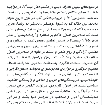
(ع)
از شیوه‌های تبیین معارف دینی در مکتب اهل بیت
، در مواجهه
با اندیشه‌های مخالفان
اسلام، مناظره‌ها و احتجاج‌هایی بوده است
( ع)
که ائمه معصومین
یا تربیت‌یافتگان آنها در طول تاریخ انجام
دادند. این مقاله که به شیوۀ توصیفی ـ تحلیلی به رشتة تحریر
درآمده با
نگاه تدبرمحورانه به‌دنبال پاسخ به این پرسش اصلی
است که مهم‌ترین اصول حاکم بر مناظره
و آزاداندیشی از منظر
(ع)
امام رضا
چیست؟ بر اساس تحقیق به‌عمل آمده در مناظره‌های
(ع)
امام رضا
،آشنایی با مکاتب و مذاهب، بیان اصول و معیارهای
عقلانی، آزادگی و روح علمی و تسلط بر علوم از مهم‌ترین اصول
(ع)
مناظره نزد حضرت رضا
است. مهم‌ترین اصول آزاداندیشی نزد
آن حضرت، سلامت انگیزه، پاسداشت صاحبان اندیشه، انصاف
علمی و جلوگیری از مواردی همچون
داوری عجولانه، اسطوره‌گرایی و
شخصیت‌پرستی، نوگریزی و نوشیفتگی، بیگانه‌پرستی و
خودکم‌بینی،
دل‌بستگی‌های حزبی و جناحی و وابستگی حاکمیت
سیاسی
است. این اصول کاربردی، می‌تواند الگویی برای تدوین
سند چگونگی یک مناظرۀ صحیح و اخلاق‌محور در میان تمامی
اندیشمندان ادیان و مذاهب در سراسر
دنیا باشد و در این
صورت است که می‌توان گفت آزاداندیشی، منجر به رفتارهایی که