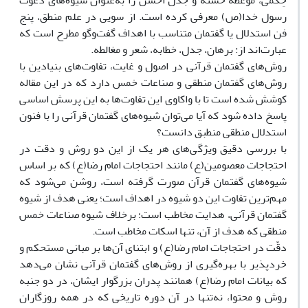
حِکمی، موعظه حسنه و جدل احسن را به‌عنوان شیوه‌های دعوت
رسول خدا(ص) معرفی کرده است. از سویی در علم منطق، پنج
فن استدلال یا گفتمان متناسب با اهداف گفت‌وگو مطرح است که
عبارت‌اند از: برهان، جدل، خطابه، شعر و مغالطه.
روش‌های گفتمان قرآنی در اصول و غایت، تفاوت‌های بنیادین با
روش‌های گفتمان منطقی و صناعات خمس دارد که در این مقاله
کوشش شده است تا با واکاوی این تفاوت‌ها به این پرسش اساسی
پاسخ داده شود که آیا می‌توان شیوه‌های گفتمان قرآنی را با فنون
استدلال منطقی منطبق دانست؟
با بررسی دقیق ویژگی‌های هر یک از این دو روش و دقت در
احتجاجات معصومین(ع) مانند احتجاجات امام رضا(ع) که بر اساس
شیوه‌های گفتمان قرآن صورت گرفته است، روشن می‌شود که
مهم‌ترین تفاوت این دو شیوه در اهداف است؛ یعنی هدف از شیوه
گفتمان قرآنی، هدایت مخاطب است؛ برخلاف شیوه صناعات خمس
منطقی که هدف از آن، تنها اسکات مخاطب است.
دقّت در احتجاجات امام رضا(ع) و ابتنای آن‌ها بر مبانی مستحکم و
خردپذیر با بهره‌گیری از روش‌های گفتمان قرآنی نشان می‌دهد
که بیانات امام رضا(ع) همانند پدران بزرگوار ایشان، در دو جنبه
روش و محتوا، نه‌تنها در آن دوره تاریخی که در همه روزگاران